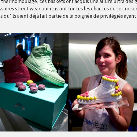
u thermomoulage, ces baskets ont acquis une allure ultra desig
soires street wear pointus ont toutes les chances de se croiser
s qu'ils aient déjà fait partie de la poignée de privilégiés ayan