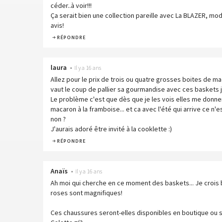
céder..à voir!!!
Ça serait bien une collection pareille avec La BLAZER, m
avis!
RÉPONDRE
laura
•
Il y a 16 ans
Allez pour le prix de trois ou quatre grosses boites de ma
vaut le coup de pallier sa gourmandise avec ces baskets 
Le problème c'est que dès que je les vois elles me donne
macaron à la framboise... et ca avec l'été qui arrive ce 
non ?
J'aurais adoré être invité à la cooklette :)
RÉPONDRE
Anaïs
•
Il y a 16 ans
Ah moi qui cherche en ce moment des baskets... Je crois b
roses sont magnifiques!
Ces chaussures seront-elles disponibles en boutique ou s