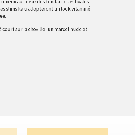
au mieux au coeur des tendances estivales.
les slims kaki adopteront un look vitaminé
ée.
é court sur la cheville, un marcel nude et