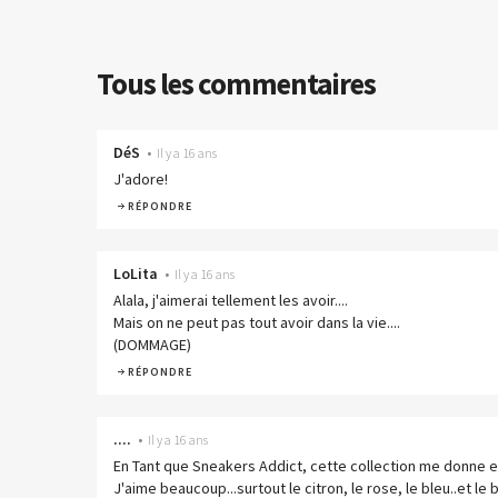
Tous les commentaires
DéS
•
Il y a 16 ans
J'adore!
RÉPONDRE
LoLita
•
Il y a 16 ans
Alala, j'aimerai tellement les avoir....
Mais on ne peut pas tout avoir dans la vie....
(DOMMAGE)
RÉPONDRE
....
•
Il y a 16 ans
En Tant que Sneakers Addict, cette collection me donne e
J'aime beaucoup...surtout le citron, le rose, le bleu..et le