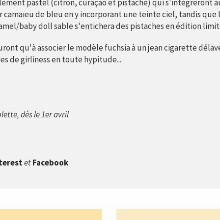
lement pastel (citron, curaçao et pistache) qui s'intégreront 
r camaïeu de bleu en y incorporant une teinte ciel, tandis que 
amel/baby doll sable s'entichera des pistaches en édition limit
uront qu'à associer le modèle fuchsia à un jean cigarette délav
es de girliness en toute hypitude...
ette, dès le 1er avril
terest
et
Facebook