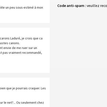
Code anti-spam :
veuillez rec
odèle un peu sous-estimé à mon
carons Laduré, je crois que ca
justes canons.
nt envie de me ruer sur un
n'est pas vraiment recommandé,
ien que je pourrais craquer. Les
ur le net?... Ou seulement chez