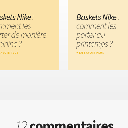
skets Nike
:
Baskets Nike
:
mment les
comment les
rter de manière
porter au
minine ?
printemps ?
SAVOIR PLUS
EN SAVOIR PLUS
12
commentaires