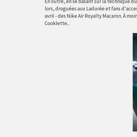
En outre, en se basant sur la technique d
lors, droguées aux Ladurée et fans d'acces
avril - des Nike Air Royalty Macaron. À moin
Cooklette...