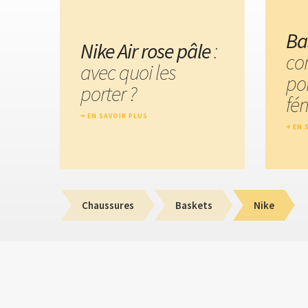
Ba
Nike Air rose pâle
:
co
avec quoi les
po
porter ?
fé
EN SAVOIR PLUS
EN 
Chaussures
Baskets
Nike