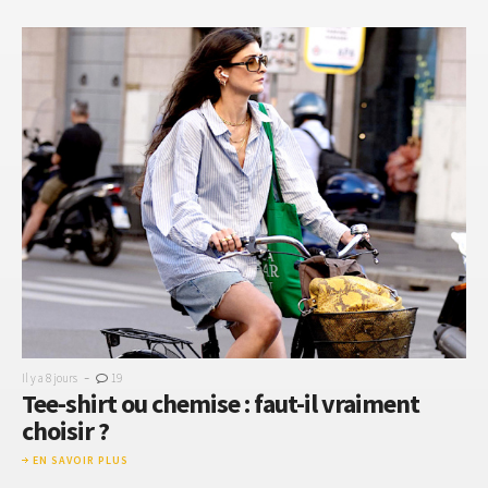
-
Il y a 8 jours
19
Tee-shirt ou chemise : faut-il vraiment
choisir ?
EN SAVOIR PLUS