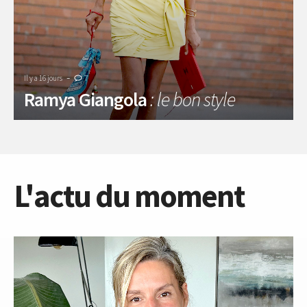
-
Il y a 16 jours
7
Ramya Giangola
: le bon style
L'actu du moment