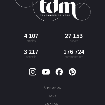
4 107
27 153
articles
brèves
3 217
176 724
conseils
commentaires
À PROPOS
TAGS
CONTACT