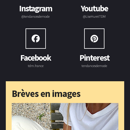
Instagram
Youtube
@tendancesdemode
@LiseHuretTDM
Facebook
Pinterest
tdm.france
tendancesdemode
Brèves en images