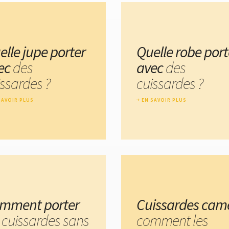
elle jupe porter
Quelle robe port
ec
des
avec
des
issardes ?
cuissardes ?
SAVOIR PLUS
EN SAVOIR PLUS
mment porter
Cuissardes cam
s cuissardes sans
comment les