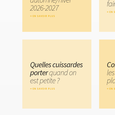
fai
2026-2027
EN 
EN SAVOIR PLUS
Quelles cuissardes
Co
porter
quand on
le
est petite ?
pla
EN SAVOIR PLUS
EN 