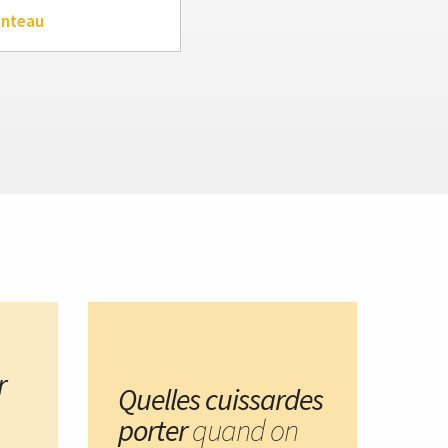
anteau
r
Quelles cuissardes
porter
quand on