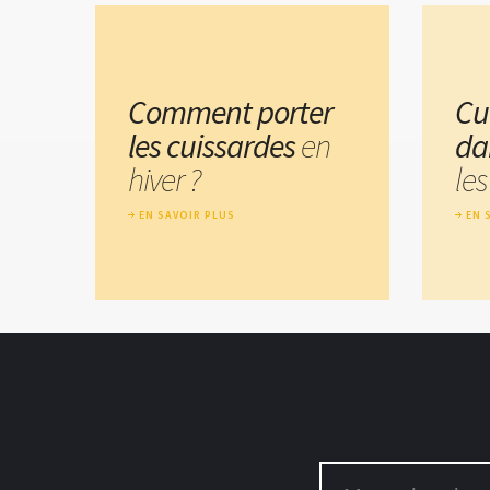
Comment porter
Cu
les cuissardes
en
da
hiver ?
les
EN SAVOIR PLUS
EN 