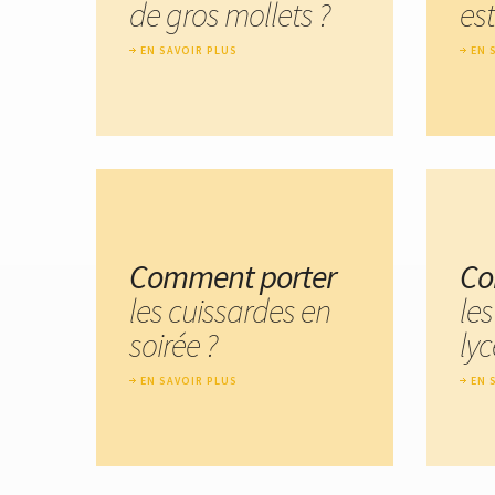
de gros mollets ?
est
EN SAVOIR PLUS
EN 
Comment porter
Co
les cuissardes en
le
soirée ?
lyc
EN SAVOIR PLUS
EN 