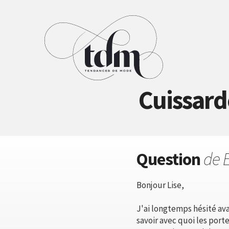
Cuissarde
Question
de E
Bonjour Lise,
J'ai longtemps hésité ava
savoir avec quoi les port