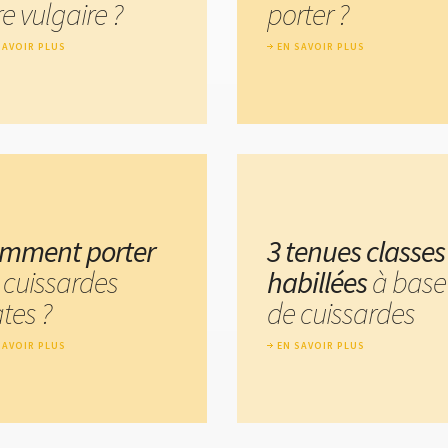
re vulgaire ?
porter ?
SAVOIR PLUS
EN SAVOIR PLUS
mment porter
3 tenues classes
s cuissardes
habillées
à base
tes ?
de cuissardes
SAVOIR PLUS
EN SAVOIR PLUS