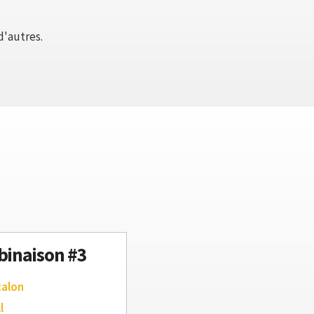
d'autres.
inaison #3
talon
l