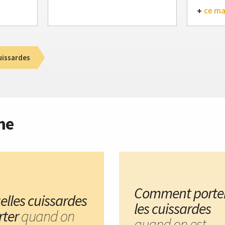
ce m
uissardes
me
Comment porte
elles cuissardes
les cuissardes
rter
quand on
quand on est