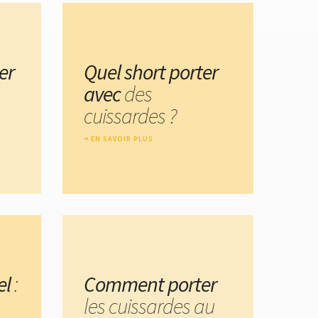
er
Quel short porter
avec
des
cuissardes ?
EN SAVOIR PLUS
el
:
Comment porter
les cuissardes au