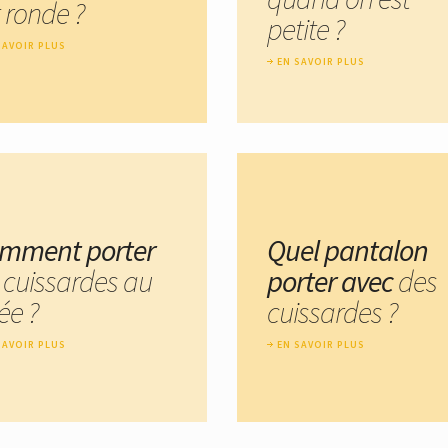
 ronde ?
petite ?
SAVOIR PLUS
EN SAVOIR PLUS
mment porter
Quel pantalon
s cuissardes au
porter avec
des
ée ?
cuissardes ?
SAVOIR PLUS
EN SAVOIR PLUS