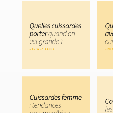
Quelles cuissardes
Qu
porter
quand on
av
est grande ?
cu
EN SAVOIR PLUS
EN 
Cuissardes femme
Co
: tendances
le
automne/hiver