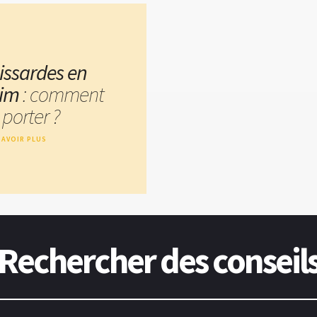
issardes en
im
: comment
 porter ?
SAVOIR PLUS
Rechercher des conseil