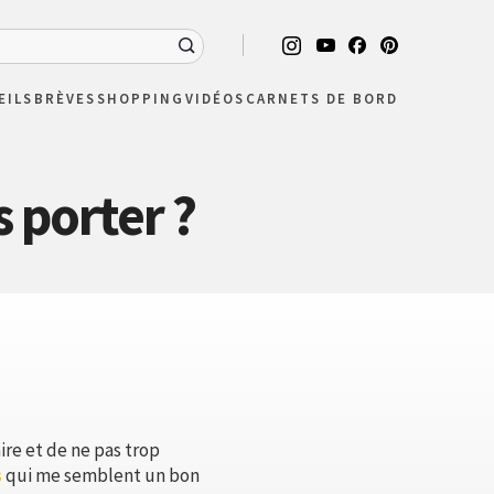
EILS
BRÈVES
SHOPPING
VIDÉOS
CARNETS DE BORD
s porter ?
ire et de ne pas trop
s
qui me semblent un bon