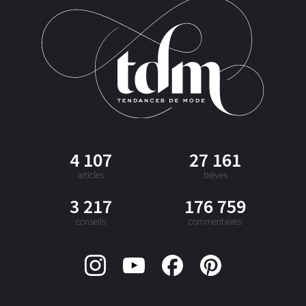
4 107
27 161
articles
brèves
3 217
176 759
conseils
commentaires