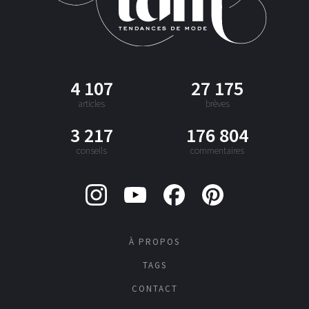
4 107
27 175
articles
brèves
3 217
176 804
conseils
commentaires
À PROPOS
TAGS
CONTACT