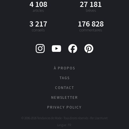
4 108
27 181
articles
brèves
3 217
176 828
conseils
commentaires
À PROPOS
TAGS
CONTACT
NEWSLETTER
PRIVACY POLICY
© 2006-2026 Tendances de Mode - Tous droits réservés - Par
Lise Huret
Langue : FR