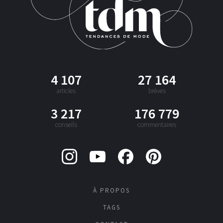
4 107
27 164
articles
brèves
3 217
176 779
conseils
commentaires
À PROPOS
TAGS