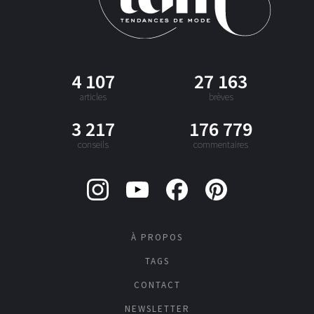
4 107
27 163
articles
brèves
3 217
176 779
conseils
commentaires
À PROPOS
TAGS
CONTACT
NEWSLETTER