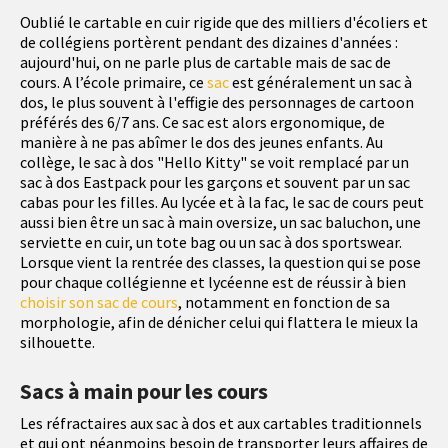
Oublié le cartable en cuir rigide que des milliers d'écoliers et
de collégiens portèrent pendant des dizaines d'années :
aujourd'hui, on ne parle plus de cartable mais de sac de
cours. A l’école primaire, ce
sac
est généralement un sac à
dos, le plus souvent à l'effigie des personnages de cartoon
préférés des 6/7 ans. Ce sac est alors ergonomique, de
manière à ne pas abîmer le dos des jeunes enfants. Au
collège, le sac à dos "Hello Kitty" se voit remplacé par un
sac à dos Eastpack pour les garçons et souvent par un sac
cabas pour les filles. Au lycée et à la fac, le sac de cours peut
aussi bien être un sac à main oversize, un sac baluchon, une
serviette en cuir, un tote bag ou un sac à dos sportswear.
Lorsque vient la rentrée des classes, la question qui se pose
pour chaque collégienne et lycéenne est de réussir à bien
choisir son sac de cours
, notamment en fonction de sa
morphologie, afin de dénicher celui qui flattera le mieux la
silhouette.
Sacs à main pour les cours
Les réfractaires aux sac à dos et aux cartables traditionnels
et qui ont néanmoins besoin de transporter leurs affaires de