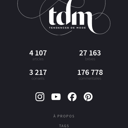
4 107
27 163
articles
brèves
3 217
176 778
conseils
commentaires
À PROPOS
TAGS