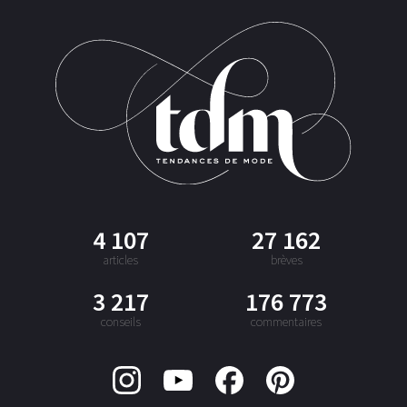
4 107
27 162
articles
brèves
3 217
176 773
conseils
commentaires