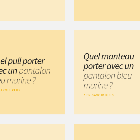
Quel manteau
el pull porter
porter avec un
ec un
pantalon
pantalon bleu
eu marine ?
marine ?
SAVOIR PLUS
EN SAVOIR PLUS