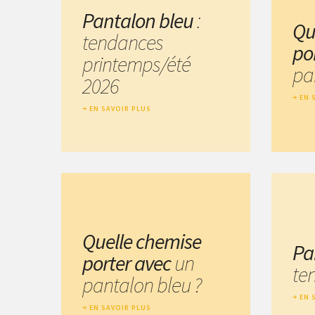
Pantalon bleu
:
Qu
tendances
po
printemps/été
pa
2026
EN 
EN SAVOIR PLUS
Quelle chemise
Pa
porter avec
un
te
pantalon bleu ?
EN 
EN SAVOIR PLUS