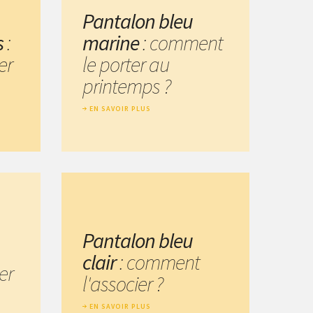
Pantalon bleu
s
:
marine
: comment
er
le porter au
printemps ?
EN SAVOIR PLUS
Pantalon bleu
clair
: comment
er
l'associer ?
EN SAVOIR PLUS