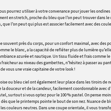
 vous pourrez utiliser à votre convenance pour jouer les ondine
ent en stretch, proche du bleu que l’on peut trouver dans le m
e l’on peut qui plus est associer facilement avec des couleur
orte souvent près du corps, pour un confort maximal, avec des 
 comme le blanc, a la capacité de refléter plus de lumière qu’el
ambiance azurée et nautique. Un tissu fluide et frais comme le 
aicheur au niveau des gambettes, n’hésitez à passer au pantal
 de vous une vraie capitaine de votre look !
oise ou bleu ciel ont également leur place dans les tiroirs de n
 la douceur et de la candeur, facilement coordonnable avec d’a
pastel, surtout si vous optez pour le 100 % pastel. On pense mo
ès que le printemps pointe le bout de son nez. Nuance de bleu
et les couleurs neutres. Dans une coupe orientale, il vous tran