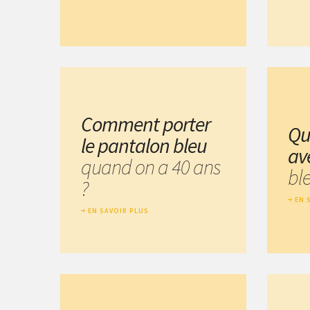
Comment porter
Qu
le pantalon bleu
av
quand on a 40 ans
bl
?
EN 
EN SAVOIR PLUS