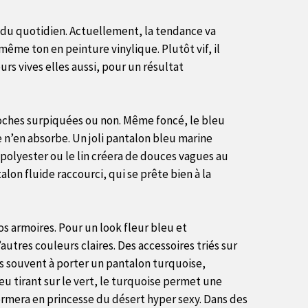
s du quotidien. Actuellement, la tendance va
ême ton en peinture vinylique. Plutôt vif, il
s vives elles aussi, pour un résultat
poches surpiquées ou non. Même foncé, le bleu
le n’en absorbe. Un joli pantalon bleu marine
polyester ou le lin créera de douces vagues au
on fluide raccourci, qui se prête bien à la
os armoires. Pour un look fleur bleu et
utres couleurs claires. Des accessoires triés sur
ins souvent à porter un pantalon turquoise,
 tirant sur le vert, le turquoise permet une
sformera en princesse du désert hyper sexy. Dans des