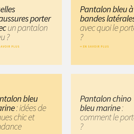
elles
Pantalon bleu à
aussures porter
bandes latérale
ec
un pantalon
avec quoi le port
u ?
?
SAVOIR PLUS
EN SAVOIR PLUS
ntalon bleu
Pantalon chino
rine
: idées de
bleu marine
:
ues chic et
comment le port
ndance
?