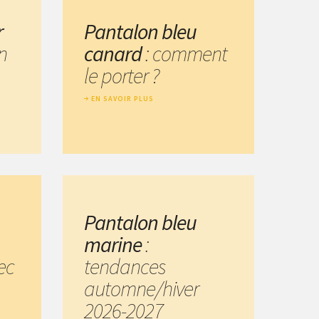
r
Pantalon bleu
n
canard
: comment
le porter ?
EN SAVOIR PLUS
Pantalon bleu
marine
:
ec
tendances
automne/hiver
2026-2027