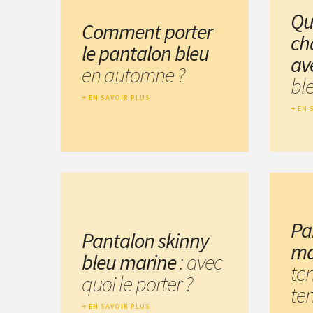
Qu
Comment porter
ch
le pantalon bleu
av
en automne ?
ble
EN SAVOIR PLUS
EN 
Pa
Pantalon skinny
ma
bleu marine
: avec
ten
quoi le porter ?
te
EN SAVOIR PLUS