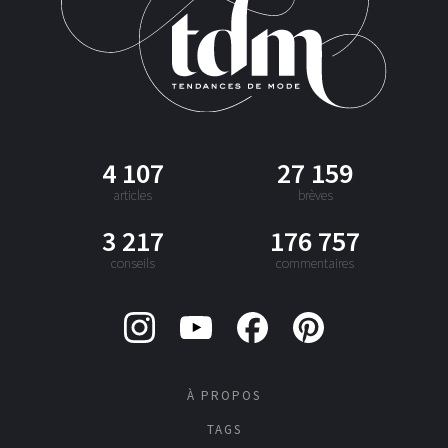
4 107
27 159
articles
brèves
3 217
176 757
conseils
commentaires
À PROPOS
TAGS