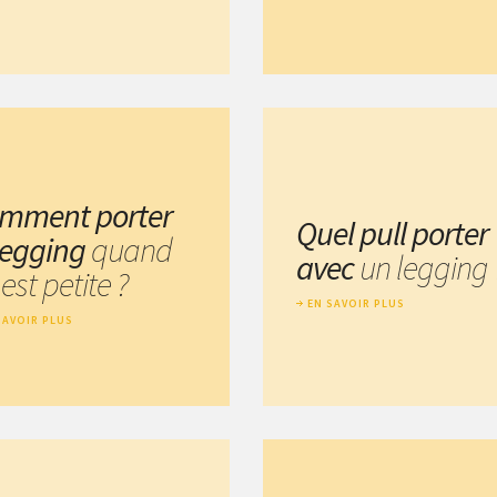
mment porter
Quel pull porter
 legging
quand
avec
un legging 
est petite ?
EN SAVOIR PLUS
SAVOIR PLUS