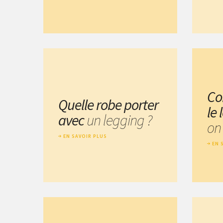
Co
Quelle robe porter
le
avec
un legging ?
on 
EN SAVOIR PLUS
EN 