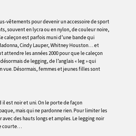
 sous-vêtements pour devenir un accessoire de sport
ts, souvent en lycra ou en nylon, de couleur noire,
 Ce caleçon est parfois muni d’une bande qui
t : Madonna, Cindy Lauper, Whitney Houston… et
faut attendre les années 2000 pour que le caleçon
sormais de legging, de l’anglais « leg » qui
en vue. Désormais, femmes et jeunes filles sont
il est noir et uni. On le porte de façon
opaque, mais qui ne pardonne rien. Pour limiter les
r avec des hauts longs et amples. Le legging noir
be courte…