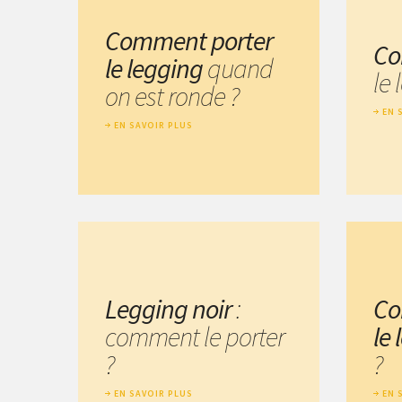
Comment porter
Co
le legging
quand
le 
on est ronde ?
EN 
EN SAVOIR PLUS
Legging noir
:
Co
comment le porter
le
?
?
EN SAVOIR PLUS
EN 