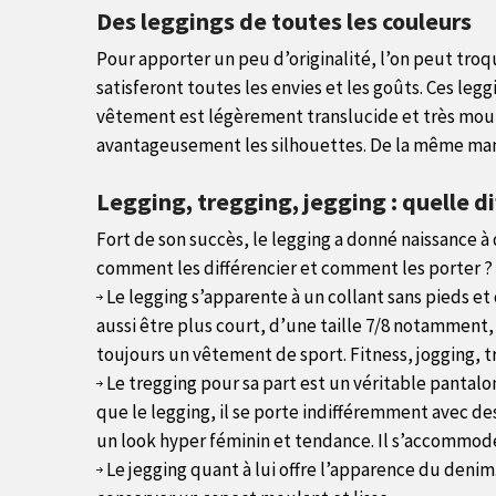
Des leggings de toutes les couleurs
Pour apporter un peu d’originalité, l’on peut tro
satisferont toutes les envies et les goûts. Ces l
vêtement est légèrement translucide et très moulan
avantageusement les silhouettes. De la même maniè
Legging, tregging, jegging : quelle di
Fort de son succès, le legging a donné naissance à 
comment les différencier et comment les porter ?
Le legging s’apparente à un collant sans pieds et
aussi être plus court, d’une taille 7/8 notamment, o
toujours un vêtement de sport. Fitness, jogging, 
Le tregging pour sa part est un véritable pantalon
que le legging, il se porte indifféremment avec des
un look hyper féminin et tendance. Il s’accommode 
Le jegging quant à lui offre l’apparence du denim