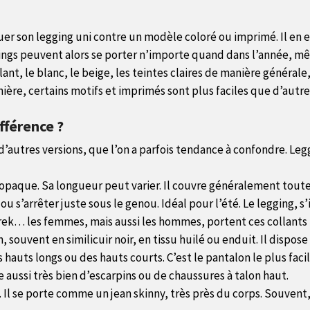
quer son legging uni contre un modèle coloré ou imprimé. Il en
eggings peuvent alors se porter n’importe quand dans l’année, 
t, le blanc, le beige, les teintes claires de manière générale,
re, certains motifs et imprimés sont plus faciles que d’autre
fférence ?
d’autres versions, que l’on a parfois tendance à confondre. Legg
 opaque. Sa longueur peut varier. Il couvre généralement toute l
u s’arrêter juste sous le genou. Idéal pour l’été. Le legging, s’
trek… les femmes, mais aussi les hommes, portent ces collants 
, souvent en similicuir noir, en tissu huilé ou enduit. Il dispos
 hauts longs ou des hauts courts. C’est le pantalon le plus faci
aussi très bien d’escarpins ou de chaussures à talon haut.
. Il se porte comme un jean skinny, très près du corps. Souvent