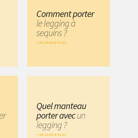
Comment porter
le legging à
sequins ?
EN SAVOIR PLUS
Quel manteau
er
porter avec
un
legging ?
EN SAVOIR PLUS