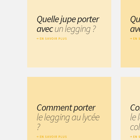
Quelle jupe porter
Qu
avec
un legging ?
av
EN SAVOIR PLUS
EN 
Comment porter
Co
le legging au lycée
le
?
col
EN SAVOIR PLUS
EN 