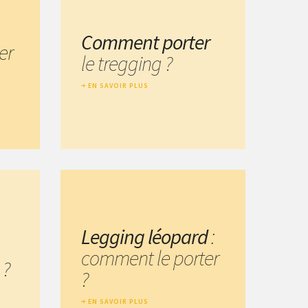
Comment porter
er
le tregging ?
EN SAVOIR PLUS
Legging léopard
:
comment le porter
 ?
?
EN SAVOIR PLUS