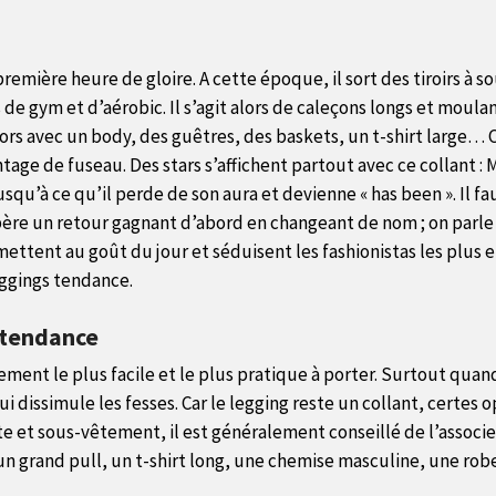
 première heure de gloire. A cette époque, il sort des tiroirs à
de gym et d’aérobic. Il s’agit alors de caleçons longs et moulan
 alors avec un body, des guêtres, des baskets, un t-shirt large…
avantage de fuseau. Des stars s’affichent partout avec ce collan
 Jusqu’à ce qu’il perde de son aura et devienne « has been ». Il 
re un retour gagnant d’abord en changeant de nom ; on parle dé
emettent au goût du jour et séduisent les fashionistas les plus 
ggings tendance.
t tendance
ment le plus facile et le plus pratique à porter. Surtout quand 
 dissimule les fesses. Car le legging reste un collant, certes 
te et sous-vêtement, il est généralement conseillé de l’associe
un grand pull, un t-shirt long, une chemise masculine, une ro