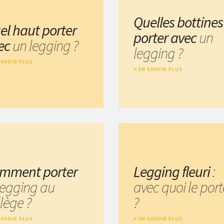
Quelles bottines
el haut porter
porter avec
un
ec
un legging ?
legging ?
SAVOIR PLUS
EN SAVOIR PLUS
mment porter
Legging fleuri
:
 legging au
avec quoi le port
lège ?
?
SAVOIR PLUS
EN SAVOIR PLUS