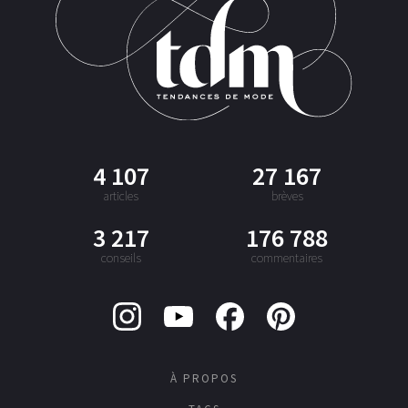
4 107
27 167
articles
brèves
3 217
176 788
conseils
commentaires
À PROPOS