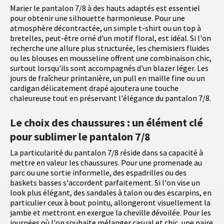
Marier le pantalon 7/8 à des hauts adaptés est essentiel
pour obtenir une silhouette harmonieuse. Pour une
atmosphère décontractée, un simple t-shirt ou un top à
bretelles, peut-être orné d'un motif floral, est idéal. Si l'on
recherche une allure plus structurée, les chemisiers fluides
ou les blouses en mousseline offrent une combinaison chic,
surtout lorsqu'ils sont accompagnés d'un blazer léger. Les
jours de fraîcheur printanière, un pull en maille fine ou un
cardigan délicatement drapé ajoutera une touche
chaleureuse tout en préservant l'élégance du pantalon 7/8.
Le choix des chaussures : un élément clé
pour sublimer le pantalon 7/8
La particularité du pantalon 7/8 réside dans sa capacité à
mettre en valeur les chaussures. Pour une promenade au
parc ou une sortie informelle, des espadrilles ou des
baskets basses s'accordent parfaitement. Si l'on vise un
look plus élégant, des sandales à talon ou des escarpins, en
particulier ceux à bout pointu, allongeront visuellement la
jambe et mettront en exergue la cheville dévoilée. Pour les
journées où l'on souhaite mélanger casual et chic, une paire