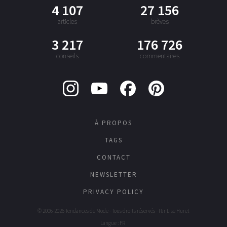
4 107
27 156
articles
brèves
3 217
176 726
conseils
commentaires
À PROPOS
TAGS
CONTACT
NEWSLETTER
PRIVACY POLICY
© 2006-2026 Tendances de Mode - Tous droits réservés - Par
Lise Huret
Langue : FR