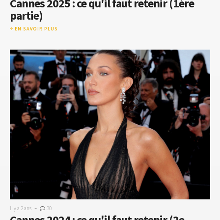
Cannes 2025 : ce qu'il faut retenir (1ère
partie)
EN SAVOIR PLUS
-
Il y a 2 ans
30
Cannes 2024 : ce qu'il faut retenir (2e