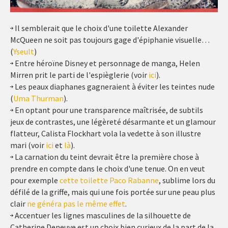
Il semblerait que le choix d'une toilette Alexander
McQueen ne soit pas toujours gage d'épiphanie visuelle…
(
Yseult
)
Entre héroïne Disney et personnage de manga, Helen
Mirren prit le parti de l'espièglerie (voir
ici
).
Les peaux diaphanes gagneraient à éviter les teintes nude
(
Uma Thurman
).
En optant pour une transparence maîtrisée, de subtils
jeux de contrastes, une légèreté désarmante et un glamour
flatteur, Calista Flockhart vola la vedette à son illustre
mari (voir
ici
et
là
).
La carnation du teint devrait être la première chose à
prendre en compte dans le choix d'une tenue. On en veut
pour exemple
cette toilette Paco Rabanne
, sublime lors du
défilé de la griffe, mais qui une fois portée sur une peau plus
clair
ne généra pas le même effet
.
Accentuer les lignes masculines de la silhouette de
Catherine Deneuve est un choix bien curieux de la part de la