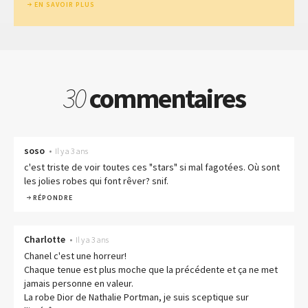
EN SAVOIR PLUS
30
commentaires
soso
•
Il y a 3 ans
c'est triste de voir toutes ces "stars" si mal fagotées. Où sont
les jolies robes qui font rêver? snif.
RÉPONDRE
Charlotte
•
Il y a 3 ans
Chanel c'est une horreur!
Chaque tenue est plus moche que la précédente et ça ne met
jamais personne en valeur.
La robe Dior de Nathalie Portman, je suis sceptique sur