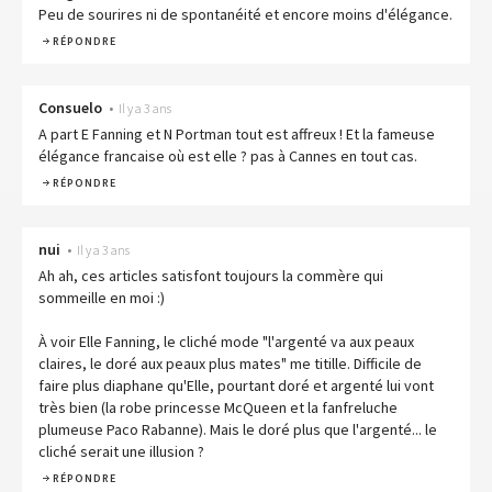
Peu de sourires ni de spontanéité et encore moins d'élégance.
RÉPONDRE
Consuelo
•
Il y a 3 ans
A part E Fanning et N Portman tout est affreux ! Et la fameuse
élégance francaise où est elle ? pas à Cannes en tout cas.
RÉPONDRE
nui
•
Il y a 3 ans
Ah ah, ces articles satisfont toujours la commère qui
sommeille en moi :)
À voir Elle Fanning, le cliché mode "l'argenté va aux peaux
claires, le doré aux peaux plus mates" me titille. Difficile de
faire plus diaphane qu'Elle, pourtant doré et argenté lui vont
très bien (la robe princesse McQueen et la fanfreluche
plumeuse Paco Rabanne). Mais le doré plus que l'argenté... le
cliché serait une illusion ?
RÉPONDRE