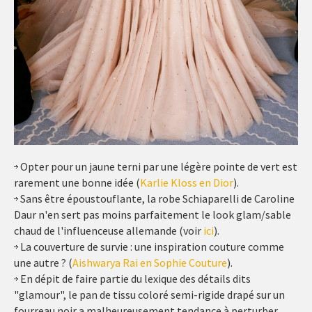
Opter pour un jaune terni par une légère pointe de vert est
rarement une bonne idée (
Karlie Kloss en Dior
).
Sans être époustouflante, la robe Schiaparelli de Caroline
Daur n'en sert pas moins parfaitement le look glam/sable
chaud de l'influenceuse allemande (voir
ici
).
La couverture de survie : une inspiration couture comme
une autre ? (
Aishwarya Rai en Sophie Couture
).
En dépit de faire partie du lexique des détails dits
"glamour", le pan de tissu coloré semi-rigide drapé sur un
fourreau noir a malheureusement tendance à perturber