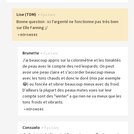
Lise
(
TDM
)
•
Il y a 3 ans
Bonne question : ici l'argenté ne fonctionne pas très bien
sur Elle Fanning ;/
RÉPONDRE
Brunette
•
Il y a 3 ans
J'ai beaucoup appris sur la colorimétrie et les tonalités
de peau avec le compte des red leopards. On peut
avoir une peau claire et s'accorder beaucoup mieux
avec les tons chauds et donc le doré (moi par exemple
😂) ou foncée et vibrer beaucoup mieux avec du froid.
D'ailleurs la plupart des peaux mates vues sur leur
compte sont des "winter" a qui rien ne va mieux que les
tons froids et vibrants.
RÉPONDRE
Consuelo
•
Il y a 3 ans