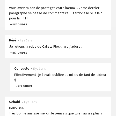
Vous avez raison de protéger votre karma ... votre dernier
paragraphe se passe de commentaire ... gardons le plus laid
pour la fin ! !!
RÉPONDRE
Réré
•
Il y a 3 ans
Je retiens la robe de Calista Flockhart ,j'adore .
RÉPONDRE
Consuelo
•
Il y a 3 ans
Effectivement ! je l'avais oubliée au milieu de tant de laideur
:)
RÉPONDRE
Schabi
•
Il y a 3 ans
Hello Lise
Très bonne analyse merci. Je pensais que tu en aurais plus à