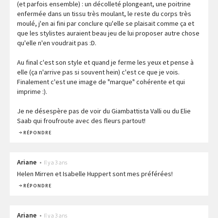
(et parfois ensemble) : un décolleté plongeant, une poitrine
enfermée dans un tissu très moulant, le reste du corps très
moulé, j'en ai fini par conclure qu'elle se plaisait comme ça et
que les stylistes auraient beau jeu de lui proposer autre chose
qu'elle n'en voudrait pas :D.
Au final c'est son style et quand je ferme les yeux et pense à
elle (ça n'arrive pas si souvent hein) c'est ce que je vois.
Finalement c'est une image de "marque" cohérente et qui
imprime :).
Je ne désespère pas de voir du Giambattista Valli ou du Elie
Saab qui froufroute avec des fleurs partout!
RÉPONDRE
Ariane
•
Il y a 3 ans
Helen Mirren et Isabelle Huppert sont mes préférées!
RÉPONDRE
Ariane
•
Il y a 3 ans