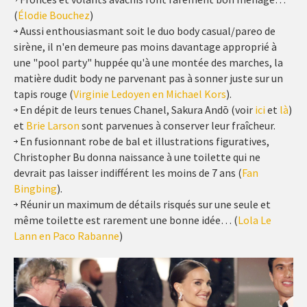
(
Élodie Bouchez
)
Aussi enthousiasmant soit le duo body casual/pareo de
sirène, il n'en demeure pas moins davantage approprié à
une "pool party" huppée qu'à une montée des marches, la
matière dudit body ne parvenant pas à sonner juste sur un
tapis rouge (
Virginie Ledoyen en Michael Kors
).
En dépit de leurs tenues Chanel, Sakura Andō (voir
ici
et
là
)
et
Brie Larson
sont parvenues à conserver leur fraîcheur.
En fusionnant robe de bal et illustrations figuratives,
Christopher Bu donna naissance à une toilette qui ne
devrait pas laisser indifférent les moins de 7 ans (
Fan
Bingbing
).
Réunir un maximum de détails risqués sur une seule et
même toilette est rarement une bonne idée… (
Lola Le
Lann en Paco Rabanne
)