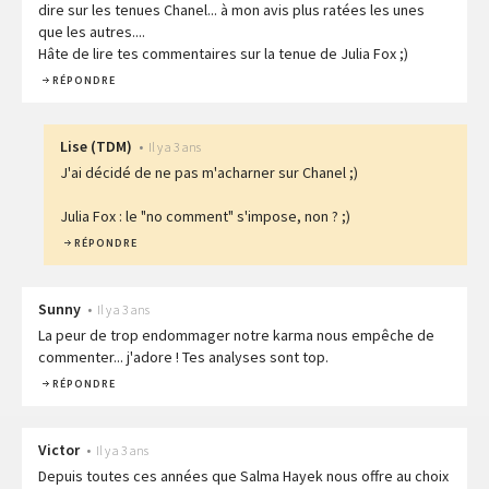
dire sur les tenues Chanel... à mon avis plus ratées les unes
que les autres....
Hâte de lire tes commentaires sur la tenue de Julia Fox ;)
RÉPONDRE
Lise
(
TDM
)
•
Il y a 3 ans
J'ai décidé de ne pas m'acharner sur Chanel ;)
Julia Fox : le "no comment" s'impose, non ? ;)
RÉPONDRE
Sunny
•
Il y a 3 ans
La peur de trop endommager notre karma nous empêche de
commenter... j'adore ! Tes analyses sont top.
RÉPONDRE
Victor
•
Il y a 3 ans
Depuis toutes ces années que Salma Hayek nous offre au choix