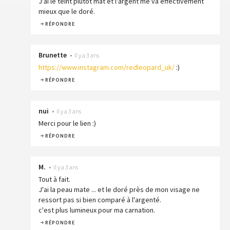
J'ai le teint plutôt mat et l'argent me va effectivement
mieux que le doré.
RÉPONDRE
Brunette
•
Il y a 3 ans
https://www.instagram.com/redleopard_uk/
:)
RÉPONDRE
nui
•
Il y a 3 ans
Merci pour le lien :)
RÉPONDRE
M.
•
Il y a 3 ans
Tout à fait.
J'ai la peau mate ... et le doré près de mon visage ne
ressort pas si bien comparé à l'argenté.
c'est plus lumineux pour ma carnation.
RÉPONDRE