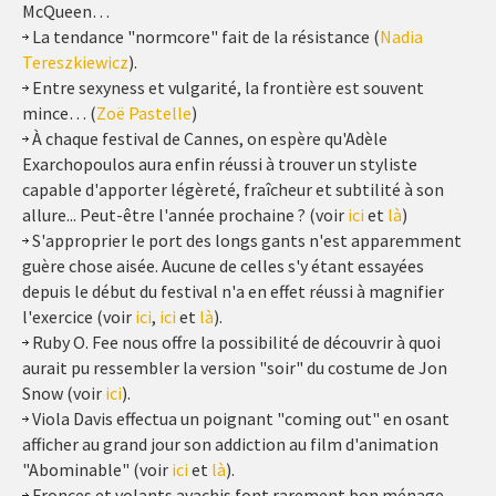
McQueen…
La tendance "normcore" fait de la résistance (
Nadia
Tereszkiewicz
).
Entre sexyness et vulgarité, la frontière est souvent
mince… (
Zoë Pastelle
)
À chaque festival de Cannes, on espère qu'Adèle
Exarchopoulos aura enfin réussi à trouver un styliste
capable d'apporter légèreté, fraîcheur et subtilité à son
allure... Peut-être l'année prochaine ? (voir
ici
et
là
)
S'approprier le port des longs gants n'est apparemment
guère chose aisée. Aucune de celles s'y étant essayées
depuis le début du festival n'a en effet réussi à magnifier
l'exercice (voir
ici
,
ici
et
là
).
Ruby O. Fee nous offre la possibilité de découvrir à quoi
aurait pu ressembler la version "soir" du costume de Jon
Snow (voir
ici
).
Viola Davis effectua un poignant "coming out" en osant
afficher au grand jour son addiction au film d'animation
"Abominable" (voir
ici
et
là
).
Fronces et volants avachis font rarement bon ménage…