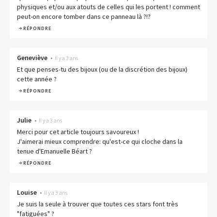
physiques et/ou aux atouts de celles qui les portent ! comment
peut-on encore tomber dans ce panneau là ?!?
RÉPONDRE
Geneviève
•
Il y a 3 ans
Et que penses-tu des bijoux (ou de la discrétion des bijoux)
cette année ?
RÉPONDRE
Julie
•
Il y a 3 ans
Merci pour cet article toujours savoureux !
J'aimerai mieux comprendre: qu'est-ce qui cloche dans la
tenue d'Emanuelle Béart ?
RÉPONDRE
Louise
•
Il y a 3 ans
Je suis la seule à trouver que toutes ces stars font très
"fatiguées" ?