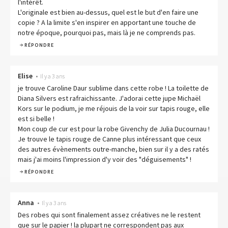
l'intérêt.
L'originale est bien au-dessus, quel est le but d'en faire une
copie ? A la limite s'en inspirer en apportant une touche de
notre époque, pourquoi pas, mais là je ne comprends pas.
RÉPONDRE
Elise
•
Il y a 3 ans
je trouve Caroline Daur sublime dans cette robe ! La toilette de
Diana Silvers est rafraichissante. J'adorai cette jupe Michaël
Kors sur le podium, je me réjouis de la voir sur tapis rouge, elle
est si belle !
Mon coup de cur est pour la robe Givenchy de Julia Ducournau !
Je trouve le tapis rouge de Canne plus intéressant que ceux
des autres évènements outre-manche, bien sur il y a des ratés
mais j'ai moins l'impression d'y voir des "déguisements" !
RÉPONDRE
Anna
•
Il y a 3 ans
Des robes qui sont finalement assez créatives ne le restent
que sur le papier ! la plupart ne correspondent pas aux