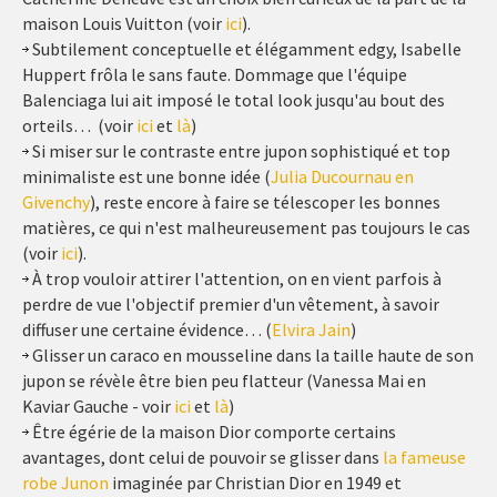
maison Louis Vuitton (voir
ici
).
Subtilement conceptuelle et élégamment edgy, Isabelle
Huppert frôla le sans faute. Dommage que l'équipe
Balenciaga lui ait imposé le total look jusqu'au bout des
orteils… (voir
ici
et
là
)
Si miser sur le contraste entre jupon sophistiqué et top
minimaliste est une bonne idée (
Julia Ducournau en
Givenchy
), reste encore à faire se télescoper les bonnes
matières, ce qui n'est malheureusement pas toujours le cas
(voir
ici
).
À trop vouloir attirer l'attention, on en vient parfois à
perdre de vue l'objectif premier d'un vêtement, à savoir
diffuser une certaine évidence… (
Elvira Jain
)
Glisser un caraco en mousseline dans la taille haute de son
jupon se révèle être bien peu flatteur (Vanessa Mai en
Kaviar Gauche - voir
ici
et
là
)
Être égérie de la maison Dior comporte certains
avantages, dont celui de pouvoir se glisser dans
la fameuse
robe Junon
imaginée par Christian Dior en 1949 et