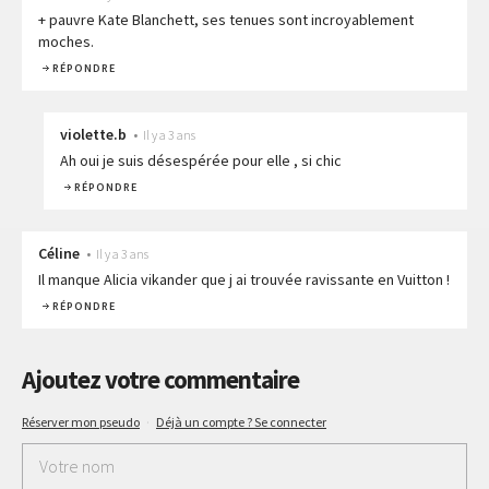
+ pauvre Kate Blanchett, ses tenues sont incroyablement
moches.
RÉPONDRE
violette.b
•
Il y a 3 ans
Ah oui je suis désespérée pour elle , si chic
RÉPONDRE
Céline
•
Il y a 3 ans
Il manque Alicia vikander que j ai trouvée ravissante en Vuitton !
RÉPONDRE
Ajoutez votre commentaire
Réserver mon pseudo
·
Déjà un compte ? Se connecter