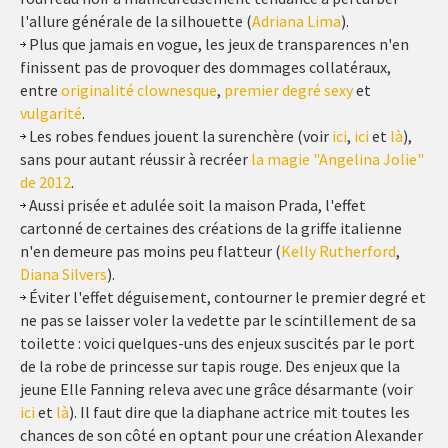
l'allure générale de la silhouette (
Adriana Lima
).
Plus que jamais en vogue, les jeux de transparences n'en
finissent pas de provoquer des dommages collatéraux,
entre
originalité clownesque
,
premier degré sexy
et
vulgarité
.
Les robes fendues jouent la surenchère (voir
ici
,
ici
et
là
),
sans pour autant réussir à recréer
la magie "Angelina Jolie"
de 2012
.
Aussi prisée et adulée soit la maison Prada, l'effet
cartonné de certaines des créations de la griffe italienne
n'en demeure pas moins peu flatteur (
Kelly Rutherford
,
Diana Silvers
).
Éviter l'effet déguisement, contourner le premier degré et
ne pas se laisser voler la vedette par le scintillement de sa
toilette : voici quelques-uns des enjeux suscités par le port
de la robe de princesse sur tapis rouge. Des enjeux que la
jeune Elle Fanning releva avec une grâce désarmante (voir
ici
et
là
). Il faut dire que la diaphane actrice mit toutes les
chances de son côté en optant pour une création Alexander