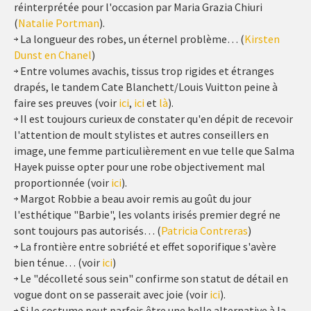
réinterprétée pour l'occasion par Maria Grazia Chiuri
(
Natalie Portman
).
La longueur des robes, un éternel problème… (
Kirsten
Dunst en Chanel
)
Entre volumes avachis, tissus trop rigides et étranges
drapés, le tandem Cate Blanchett/Louis Vuitton peine à
faire ses preuves (voir
ici
,
ici
et
là
).
Il est toujours curieux de constater qu'en dépit de recevoir
l'attention de moult stylistes et autres conseillers en
image, une femme particulièrement en vue telle que Salma
Hayek puisse opter pour une robe objectivement mal
proportionnée (voir
ici
).
Margot Robbie a beau avoir remis au goût du jour
l'esthétique "Barbie", les volants irisés premier degré ne
sont toujours pas autorisés… (
Patricia Contreras
)
La frontière entre sobriété et effet soporifique s'avère
bien ténue… (voir
ici
)
Le "décolleté sous sein" confirme son statut de détail en
vogue dont on se passerait avec joie (voir
ici
).
Si le costume peut parfois être une belle alternative à la