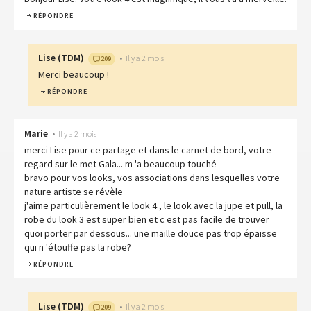
RÉPONDRE
Lise
(
TDM
)
•
Il y a 2 mois
209
Merci beaucoup !
RÉPONDRE
Marie
•
Il y a 2 mois
merci Lise pour ce partage et dans le carnet de bord, votre
regard sur le met Gala... m 'a beaucoup touché
bravo pour vos looks, vos associations dans lesquelles votre
nature artiste se révèle
j'aime particulièrement le look 4 , le look avec la jupe et pull, la
robe du look 3 est super bien et c est pas facile de trouver
quoi porter par dessous... une maille douce pas trop épaisse
qui n 'étouffe pas la robe?
RÉPONDRE
Lise
(
TDM
)
•
Il y a 2 mois
209