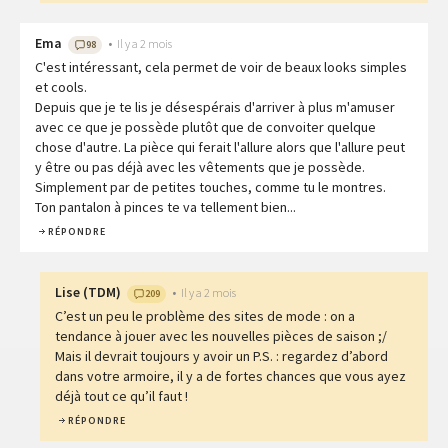
Ema
•
Il y a 2 mois
98
C'est intéressant, cela permet de voir de beaux looks simples
et cools.
Depuis que je te lis je désespérais d'arriver à plus m'amuser
avec ce que je possède plutôt que de convoiter quelque
chose d'autre. La pièce qui ferait l'allure alors que l'allure peut
y être ou pas déjà avec les vêtements que je possède.
Simplement par de petites touches, comme tu le montres.
Ton pantalon à pinces te va tellement bien...
RÉPONDRE
Lise
(
TDM
)
•
Il y a 2 mois
209
C’est un peu le problème des sites de mode : on a
tendance à jouer avec les nouvelles pièces de saison ;/
Mais il devrait toujours y avoir un P.S. : regardez d’abord
dans votre armoire, il y a de fortes chances que vous ayez
déjà tout ce qu’il faut !
RÉPONDRE