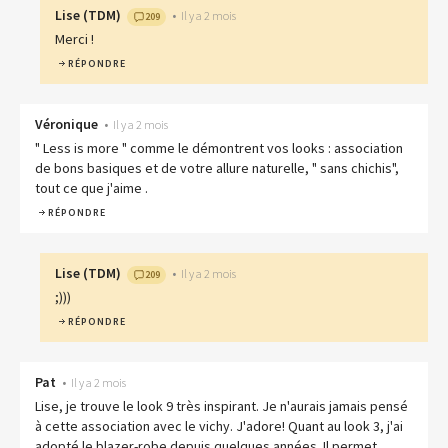
Lise
(
TDM
)
•
Il y a 2 mois
209
Merci !
RÉPONDRE
Véronique
•
Il y a 2 mois
" Less is more " comme le démontrent vos looks : association
de bons basiques et de votre allure naturelle, " sans chichis",
tout ce que j'aime .
RÉPONDRE
Lise
(
TDM
)
•
Il y a 2 mois
209
;)))
RÉPONDRE
Pat
•
Il y a 2 mois
Lise, je trouve le look 9 très inspirant. Je n'aurais jamais pensé
à cette association avec le vichy. J'adore! Quant au look 3, j'ai
adopté le blazer-robe depuis quelques années. Il permet