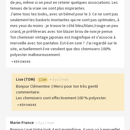
de jeu, même si on peut en retenir quelques associations. Les
tenues de la vraie vie sont plus inspirantes.
J'aime tous tes looks, avec un bémol pour le 3. Ce ne sont pas
seulement les baskets montantes qui ne sont pas optimales, à
mes yeux du moins : je trouve le côté bleu/blanc/rouge un peu
criard, je préférerais avec ton blazer brou de noix je pense.
Ton chemisier vintage japonais est magnifique et s'associe à
merveille avec ton pantalon. Est-il en soie ? J'ai regardé sur le
site, actuellement il ne vendent que des chemisiers 100%
polyester malheureusement.
RÉPONDRE
Lise
(
TDM
)
•
Il y a 2 mois
209
Bonjour Clémentine :) Merci pour ton très gentil
commentaire.
Les chemisiers sont effectivement 100 % polyester.
RÉPONDRE
Marie-France
•
Il y a 2 mois
Bonjour Lise! Votre look 4 est magnifique, il vous va à merveille!