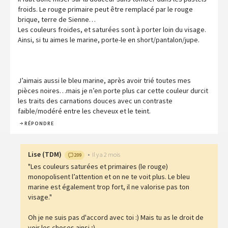
froids. Le rouge primaire peut être remplacé par le rouge
brique, terre de Sienne…
Les couleurs froides, et saturées sont à porter loin du visage.
Ainsi, si tu aimes le marine, porte-le en short/pantalon/jupe.
J’aimais aussi le bleu marine, après avoir trié toutes mes
pièces noires…mais je n’en porte plus car cette couleur durcit
les traits des carnations douces avec un contraste
faible/modéré entre les cheveux et le teint.
RÉPONDRE
Lise
(
TDM
)
•
Il y a 2 mois
209
"Les couleurs saturées et primaires (le rouge)
monopolisent l’attention et on ne te voit plus. Le bleu
marine est également trop fort, il ne valorise pas ton
visage."
Oh je ne suis pas d'accord avec toi :) Mais tu as le droit de
voir les choses ainsi ;)