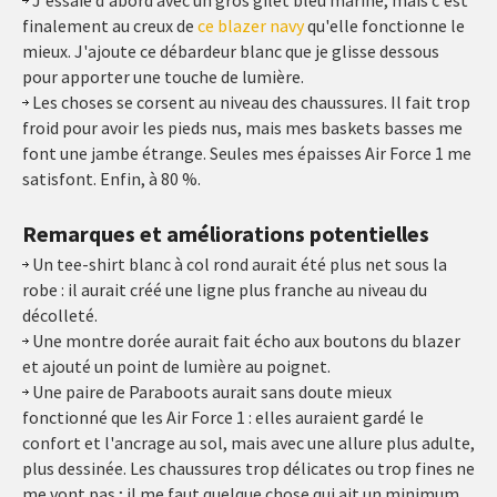
J'essaie d'abord avec un gros gilet bleu marine, mais c'est
finalement au creux de
ce blazer navy
qu'elle fonctionne le
mieux. J'ajoute ce débardeur blanc que je glisse dessous
pour apporter une touche de lumière.
Les choses se corsent au niveau des chaussures. Il fait trop
froid pour avoir les pieds nus, mais mes baskets basses me
font une jambe étrange. Seules mes épaisses Air Force 1 me
satisfont. Enfin, à 80 %.
Remarques et améliorations potentielles
Un tee-shirt blanc à col rond aurait été plus net sous la
robe : il aurait créé une ligne plus franche au niveau du
décolleté.
Une montre dorée aurait fait écho aux boutons du blazer
et ajouté un point de lumière au poignet.
Une paire de Paraboots aurait sans doute mieux
fonctionné que les Air Force 1 : elles auraient gardé le
confort et l'ancrage au sol, mais avec une allure plus adulte,
plus dessinée. Les chaussures trop délicates ou trop fines ne
me vont pas ; il me faut quelque chose qui ait un minimum