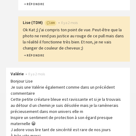
RÉPONDRE
Lise
(
TDM
)
•
Il y a 2 mois
209
Ok Kat ;) j'ai compris ton point de vue. Peut-être que la
photo ne rend pas justice au rouge de ce pull mais dans
la réalité il fonctionne très bien. Et non, je ne vais
changer de couleur de cheveux ;)
RÉPONDRE
Valérie
•
Il y a 2 mois
Bonjour Lise
Je suis une Valérie également comme dans un précédent
commentaire
Cette petite créature bleue est ravissante et si je la trouvais
au détour d un chemin je suis désolée mais je la ramènerais
précieusement dans mon univers elle m
Inspire un sentiment de protection à son égard presque
maternelle 😀
J adore vous lire tant de sincérité est rare de nos jours
À très vite merci