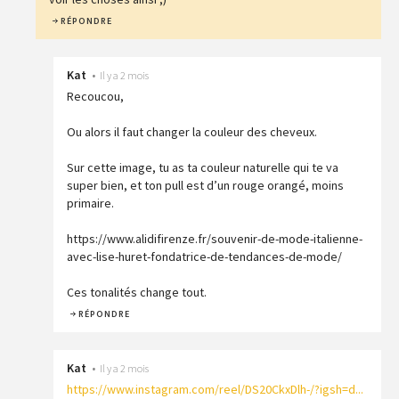
RÉPONDRE
Kat
•
Il y a 2 mois
Recoucou,
Ou alors il faut changer la couleur des cheveux.
Sur cette image, tu as ta couleur naturelle qui te va
super bien, et ton pull est d’un rouge orangé, moins
primaire.
https://www.alidifirenze.fr/souvenir-de-mode-italienne-
avec-lise-huret-fondatrice-de-tendances-de-mode/
Ces tonalités change tout.
RÉPONDRE
Kat
•
Il y a 2 mois
https://www.instagram.com/reel/DS20CkxDlh-/?igsh=d...