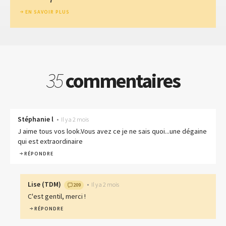
EN SAVOIR PLUS
35
commentaires
Stéphanie l
•
Il y a 2 mois
J aime tous vos look.Vous avez ce je ne sais quoi...une dégaine
qui est extraordinaire
RÉPONDRE
Lise
(
TDM
)
•
Il y a 2 mois
209
C'est gentil, merci !
RÉPONDRE