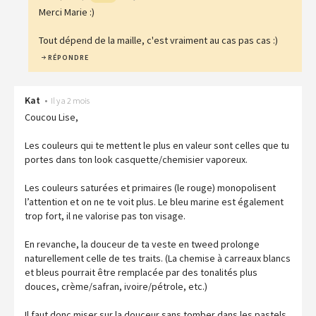
Merci Marie :)
Tout dépend de la maille, c'est vraiment au cas pas cas :)
RÉPONDRE
Kat
•
Il y a 2 mois
Coucou Lise,
Les couleurs qui te mettent le plus en valeur sont celles que tu
portes dans ton look casquette/chemisier vaporeux.
Les couleurs saturées et primaires (le rouge) monopolisent
l’attention et on ne te voit plus. Le bleu marine est également
trop fort, il ne valorise pas ton visage.
En revanche, la douceur de ta veste en tweed prolonge
naturellement celle de tes traits. (La chemise à carreaux blancs
et bleus pourrait être remplacée par des tonalités plus
douces, crème/safran, ivoire/pétrole, etc.)
Il faut donc miser sur la douceur sans tomber dans les pastels