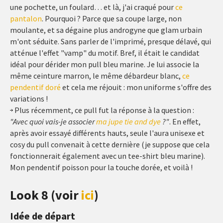
une pochette, un foulard… et là, j'ai craqué pour
ce
pantalon
. Pourquoi ? Parce que sa coupe large, non
moulante, et sa dégaine plus androgyne que glam urbain
m'ont séduite. Sans parler de l'imprimé, presque délavé, qui
atténue l'effet "vamp" du motif. Bref, il était le candidat
idéal pour dérider mon pull bleu marine. Je lui associe la
même ceinture marron, le même débardeur blanc,
ce
pendentif doré
et cela me réjouit : mon uniforme s'offre des
variations !
Plus récemment, ce pull fut la réponse à la question :
"Avec quoi vais-je associer
ma jupe tie and dye
?"
. En effet,
après avoir essayé différents hauts, seule l'aura unisexe et
cosy du pull convenait à cette dernière (je suppose que cela
fonctionnerait également avec un tee-shirt bleu marine).
Mon pendentif poisson pour la touche dorée, et voilà !
Look 8 (voir
ici
)
Idée de départ