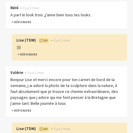
Réré
•
Il y a 2 mois
A part le look trois ,j’aime bien tous tes looks .
RÉPONDRE
Lise
(
TDM
)
•
Il y a 2 mois
209
:)))
RÉPONDRE
Valérie
•
Il y a 2 mois
Bonjour Lise et merci encore pour ton carnet de bord de la
semaine, j ai adoré la photo de ta sculpture dans la nature, il
faut absolument que je trouve ce chemin extraordinaire, des
paysages que j adore qui me font penser à la Bretagne que
j'aime tant. Belle journée à tous
RÉPONDRE
Lise
(
TDM
)
•
Il y a 2 mois
209