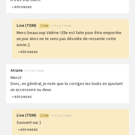
RÉPONDRE
Lise
(
TDM
)
•
Il y a 2 mois
209
Merci beaucoup Valérie ! Elle est faite pour être emportée
un jour alors ne te sens pas désolée de ressentir cette
envie ;)
RÉPONDRE
Ariane
•
Il y a 2 mois
Merci!
Donc, en général, je note que tu corriges les looks en ajoutant
un accessoire ou deux.
RÉPONDRE
Lise
(
TDM
)
•
Il y a 2 mois
209
Souvent oui :)
RÉPONDRE