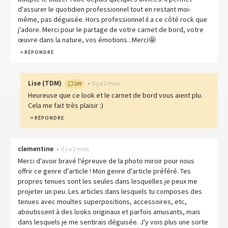
d'assurer le quotidien professionnel tout en restant moi-
même, pas déguisée. Hors professionnel il a ce côté rock que
j'adore. Merci pour le partage de votre carnet de bord, votre
œuvre dans la nature, vos émotions...Merci🤩
RÉPONDRE
Lise
(
TDM
)
•
Il y a 2 mois
209
Heureuse que ce look et le carnet de bord vous aient plu.
Cela me fait très plaisir :)
RÉPONDRE
clementine
•
Il y a 2 mois
Merci d'avoir bravé l'épreuve de la photo miroir pour nous
offrir ce genre d'article ! Mon genre d'article préféré. Tes
propres tenues sont les seules dans lesquelles je peux me
projeter un peu. Les articles dans lesquels tu composes des
tenues avec moultes superpositions, accessoires, etc,
aboutissent à des looks originaux et parfois amusants, mais
dans lesquels je me sentirais déguisée. J'y vois plus une sorte