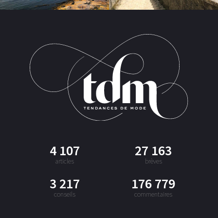
4 107
27 163
articles
brèves
3 217
176 779
conseils
commentaires