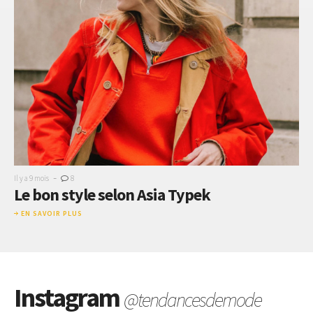
-
Il y a 9 mois
8
Le bon style selon Asia Typek
EN SAVOIR PLUS
Instagram
@tendancesdemode