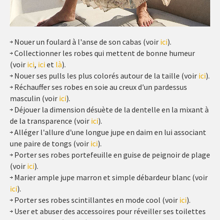
Nouer un foulard à l'anse de son cabas (voir
ici
).
Collectionner les robes qui mettent de bonne humeur
(voir
ici
,
ici
et
là
).
Nouer ses pulls les plus colorés autour de la taille (voir
ici
).
Réchauffer ses robes en soie au creux d'un pardessus
masculin (voir
ici
).
Déjouer la dimension désuète de la dentelle en la mixant à
de la transparence (voir
ici
).
Alléger l'allure d'une longue jupe en daim en lui associant
une paire de tongs (voir
ici
).
Porter ses robes portefeuille en guise de peignoir de plage
(voir
ici
).
Marier ample jupe marron et simple débardeur blanc (voir
ici
).
Porter ses robes scintillantes en mode cool (voir
ici
).
User et abuser des accessoires pour réveiller ses toilettes