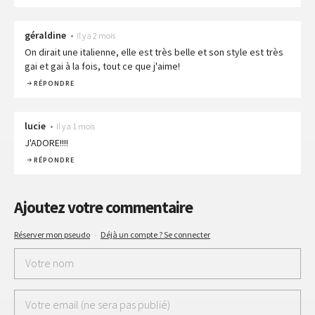
géraldine
•
Il y a 2 mois
On dirait une italienne, elle est très belle et son style est très
gai et gai à la fois, tout ce que j'aime!
RÉPONDRE
lucie
•
Il y a 1 mois
J'ADORE!!!!
RÉPONDRE
Ajoutez votre commentaire
Réserver mon pseudo
·
Déjà un compte ? Se connecter