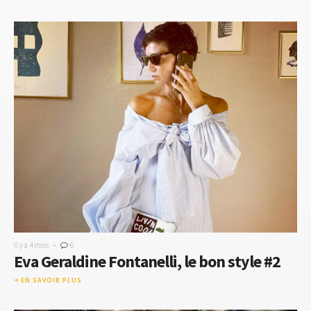
-
Il y a 4 mois
6
​​Eva Geraldine Fontanelli, le bon style #2
EN SAVOIR PLUS