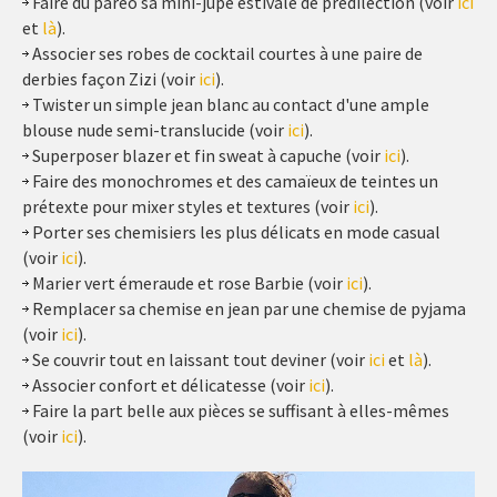
Faire du paréo sa mini-jupe estivale de prédilection (voir
ici
et
là
).
Associer ses robes de cocktail courtes à une paire de
derbies façon Zizi (voir
ici
).
Twister un simple jean blanc au contact d'une ample
blouse nude semi-translucide (voir
ici
).
Superposer blazer et fin sweat à capuche (voir
ici
).
Faire des monochromes et des camaïeux de teintes un
prétexte pour mixer styles et textures (voir
ici
).
Porter ses chemisiers les plus délicats en mode casual
(voir
ici
).
Marier vert émeraude et rose Barbie (voir
ici
).
Remplacer sa chemise en jean par une chemise de pyjama
(voir
ici
).
Se couvrir tout en laissant tout deviner (voir
ici
et
là
).
Associer confort et délicatesse (voir
ici
).
Faire la part belle aux pièces se suffisant à elles-mêmes
(voir
ici
).