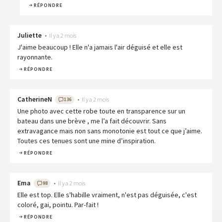
RÉPONDRE
Juliette
•
Il y a 2 mois
J'aime beaucoup ! Elle n'a jamais l'air déguisé et elle est
rayonnante.
RÉPONDRE
CatherineN
•
Il y a 2 mois
136
Une photo avec cette robe toute en transparence sur un
bateau dans une brève , me l’a fait découvrir. Sans
extravagance mais non sans monotonie est tout ce que j’aime.
Toutes ces tenues sont une mine d’inspiration.
RÉPONDRE
Ema
•
Il y a 2 mois
98
Elle est top. Elle s'habille vraiment, n'est pas déguisée, c'est
coloré, gai, pointu. Par-fait !
RÉPONDRE