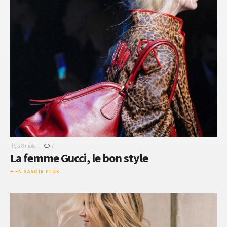
-
Il y a 8 mois
7
La femme Gucci, le bon style
EN SAVOIR PLUS