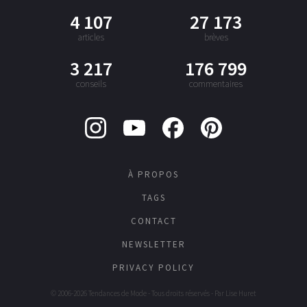
4 107
27 173
articles
brèves
3 217
176 799
conseils
commentaires
À PROPOS
TAGS
CONTACT
NEWSLETTER
PRIVACY POLICY
© 2006-2026 Tendances de Mode - Tous droits réservés - Par
Lise Huret