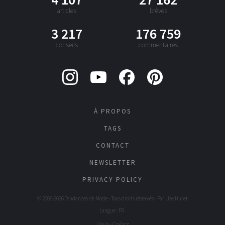
articles
brèves
3 217
176 759
conseils
commentaires
À PROPOS
TAGS
CONTACT
NEWSLETTER
PRIVACY POLICY
© 2006-2026 Tendances de Mode - Tous droits réservés - Par
Lise Huret
Langue : FR
Colorz
Site by