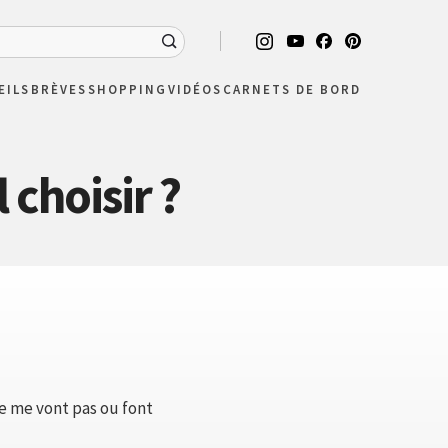
EILS
BRÈVES
SHOPPING
VIDÉOS
CARNETS DE BORD
 choisir ?
ne me vont pas ou font