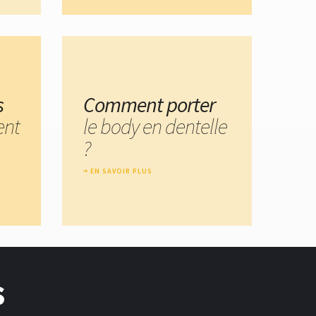
s
Comment porter
ent
le body en dentelle
?
EN SAVOIR PLUS
s