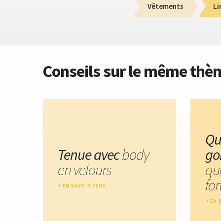
Vêtements
Li
Conseils sur le même thè
Qu
Tenue avec
body
go
en velours
qu
for
EN SAVOIR PLUS
EN 