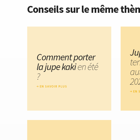
Conseils sur le même thè
Ju
Comment porter
te
la jupe kaki
en été
au
?
20
EN SAVOIR PLUS
EN 