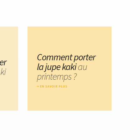
Comment porter
er
la jupe kaki
au
ki
printemps ?
EN SAVOIR PLUS