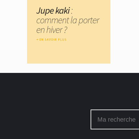
Jupe kaki
:
comment la porter
en hiver ?
EN SAVOIR PLUS