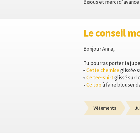
Bisous et merci d'avance 
Le conseil m
Bonjour Anna,
Tu pourras porter ta jupe 
Cette chemise
glissée s
Ce tee-shirt
glissé sur l
Ce top
à faire blouser d
Vêtements
Ju