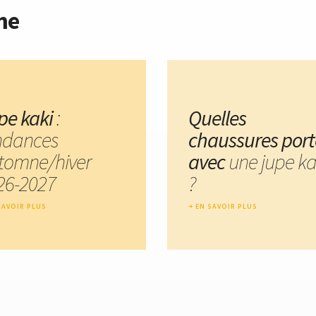
me
pe kaki
:
Quelles
ndances
chaussures port
tomne/hiver
avec
une jupe ka
26-2027
?
SAVOIR PLUS
EN SAVOIR PLUS