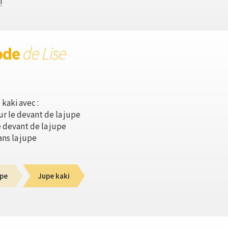
!
ode
de Lise
kaki avec :
ur le devant de la jupe
e devant de la jupe
ans la jupe
pe
Jupe kaki