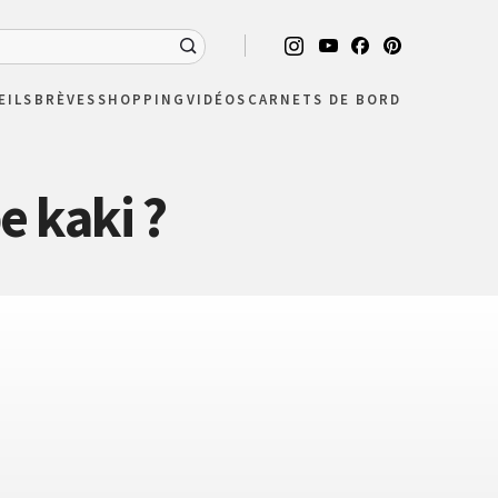
EILS
BRÈVES
SHOPPING
VIDÉOS
CARNETS DE BORD
e kaki ?