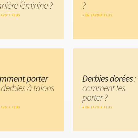
nière féminine ?
?
SAVOIR PLUS
EN SAVOIR PLUS
mment porter
Derbies dorées
:
 derbies à talons
comment les
porter ?
SAVOIR PLUS
EN SAVOIR PLUS