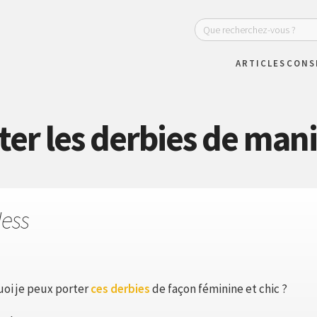
ARTICLES
CONS
r les derbies de mani
Jess
uoi je peux porter
ces derbies
de façon féminine et chic ?