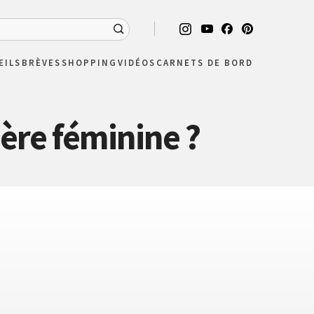
EILS
BRÈVES
SHOPPING
VIDÉOS
CARNETS DE BORD
ère féminine ?