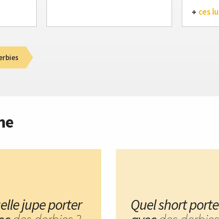
ces lu
erbies
me
elle jupe porter
Quel short porte