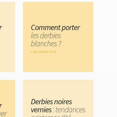
r
Comment porter
les derbies
blanches ?
EN SAVOIR PLUS
Derbies noires
r
vernies
: tendances
ver