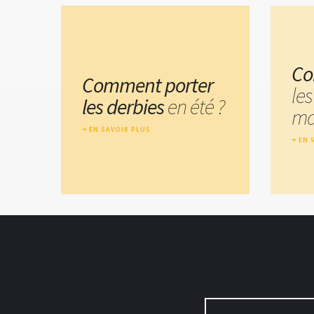
Co
Comment porter
les
les derbies
en été ?
ma
EN SAVOIR PLUS
EN 