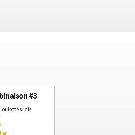
inaison #3
roulotté sur la
e
p
lier