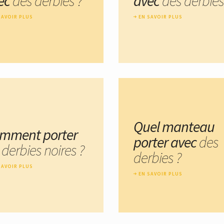
ec
des derbies ?
avec
des derbies
SAVOIR PLUS
EN SAVOIR PLUS
Quel manteau
mment porter
porter avec
des
 derbies noires ?
derbies ?
SAVOIR PLUS
EN SAVOIR PLUS