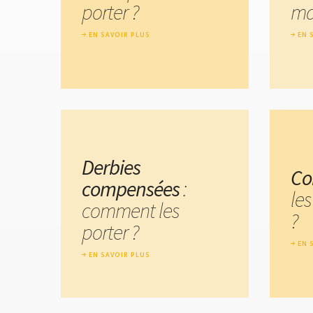
porter ?
ma
EN SAVOIR PLUS
EN 
Derbies
Co
compensées
:
les
comment les
?
porter ?
EN 
EN SAVOIR PLUS