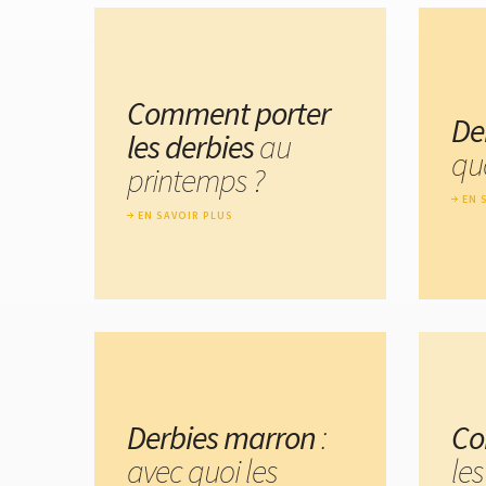
Comment porter
De
les derbies
au
quo
printemps ?
EN 
EN SAVOIR PLUS
Derbies marron
:
Co
avec quoi les
les