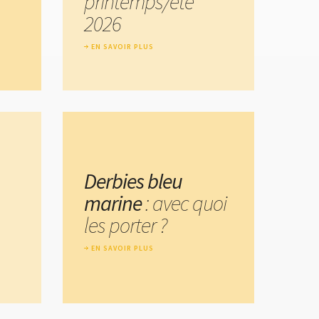
printemps/été
2026
EN SAVOIR PLUS
Derbies bleu
marine
: avec quoi
les porter ?
EN SAVOIR PLUS