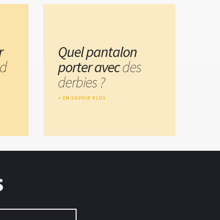
r
Quel pantalon
d
porter avec
des
derbies ?
EN SAVOIR PLUS
s