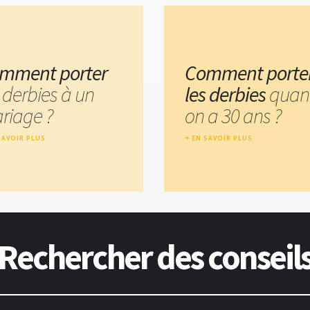
mment porter
Comment porte
 derbies à un
les derbies
quan
riage ?
on a 30 ans ?
SAVOIR PLUS
EN SAVOIR PLUS
Rechercher des conseil