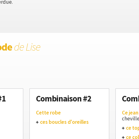
erdue.
ode
de Lise
#1
Combinaison #2
Comb
Cette robe
Ce jean
chevill
ces boucles d'oreilles
ce to
ce col