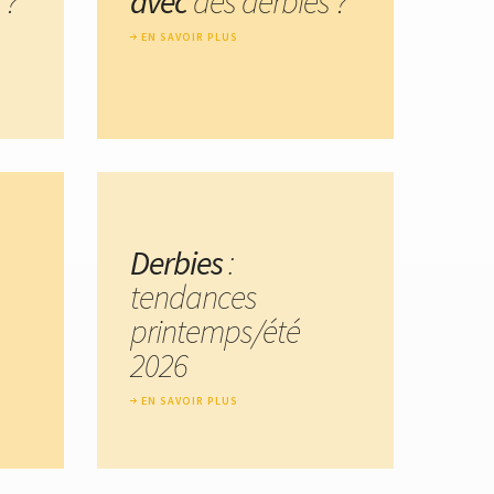
 ?
avec
des derbies ?
EN SAVOIR PLUS
Derbies
:
tendances
printemps/été
2026
EN SAVOIR PLUS