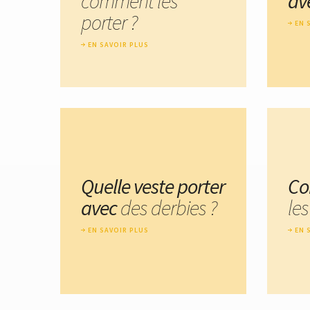
comment les
av
porter ?
EN 
EN SAVOIR PLUS
Quelle veste porter
Co
avec
des derbies ?
les
EN SAVOIR PLUS
EN 