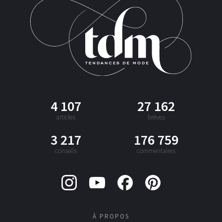
4 107
27 162
articles
brèves
3 217
176 759
conseils
commentaires
À PROPOS