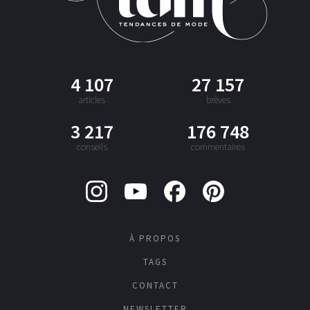
4 107
27 157
articles
brèves
3 217
176 748
conseils
commentaires
À PROPOS
TAGS
CONTACT
NEWSLETTER