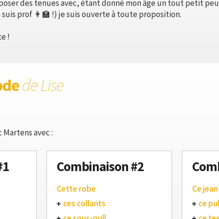
mposer des tenues avec, étant donné mon âge un tout petit peu av
 suis prof 👩‍🏫 !) je suis ouverte à toute proposition.
e !
ode
de Lise
 Martens avec :
#1
Combinaison #2
Comb
Cette robe
Ce jean
ces collants
ce pul
ce sous-pull
ce te