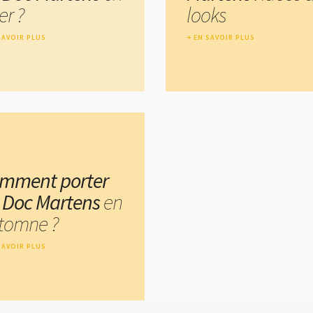
er ?
looks
SAVOIR PLUS
EN SAVOIR PLUS
mment porter
s Doc Martens
en
tomne ?
SAVOIR PLUS