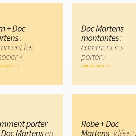
im + Doc
Doc Martens
rtens
:
montantes
:
mment les
comment les
ocier ?
porter ?
SAVOIR PLUS
EN SAVOIR PLUS
mment porter
Robe + Doc
s Doc Martens
en
Martens
: idées 