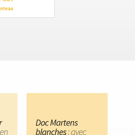
anteau
r
Doc Martens
en
blanches
: avec