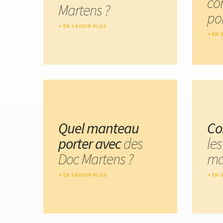
co
Martens ?
por
EN SAVOIR PLUS
EN 
Quel manteau
Co
porter avec
des
le
Doc Martens ?
ma
EN SAVOIR PLUS
EN 