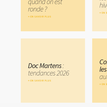
quand on est
hiv
ronde ?
EN 
EN SAVOIR PLUS
Co
Doc Martens
:
le
tendances 2026
au
EN SAVOIR PLUS
EN 