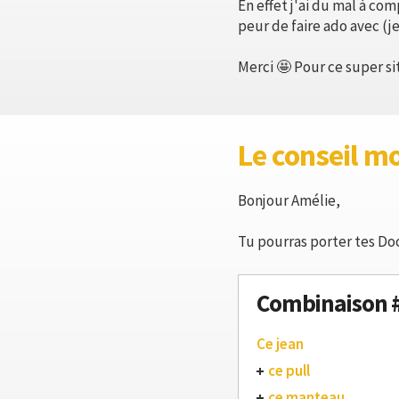
En effet j'ai du mal à co
peur de faire ado avec (je
Merci 🤩 Pour ce super sit
Le conseil m
Bonjour Amélie,
Tu pourras porter tes Doc
Combinaison 
Ce jean
ce pull
ce manteau