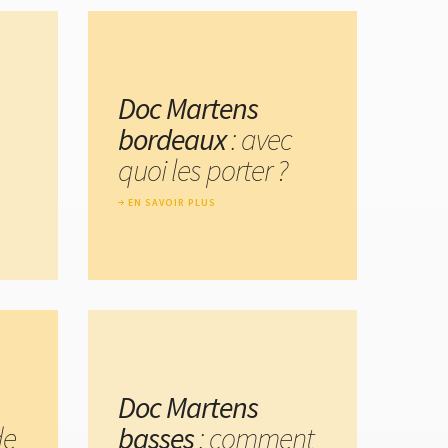
Doc Martens
bordeaux
: avec
quoi les porter ?
EN SAVOIR PLUS
Doc Martens
de
basses
: comment