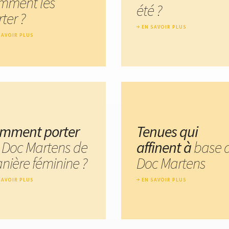
mment les
été ?
ter ?
EN SAVOIR PLUS
SAVOIR PLUS
mment porter
Tenues qui
s Doc Martens de
affinent à
base 
nière féminine ?
Doc Martens
SAVOIR PLUS
EN SAVOIR PLUS