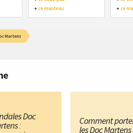
ce manteau
ce m
oc Martens
me
ndales Doc
Comment porte
rtens
:
les Doc Martens