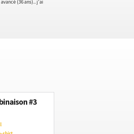
ancé (36 ans)... j'ai
inaison #3
l
e-shirt