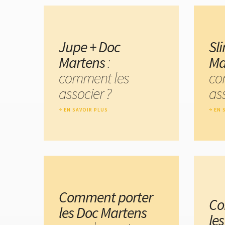
Jupe + Doc
Sl
Martens
:
Ma
comment les
co
associer ?
ass
EN SAVOIR PLUS
EN 
Comment porter
Co
les Doc Martens
le