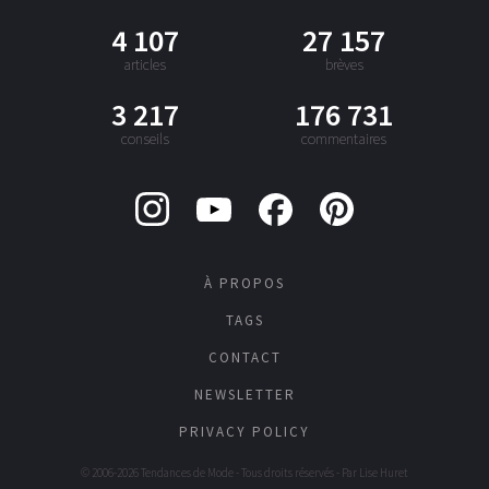
4 107
27 157
articles
brèves
3 217
176 731
conseils
commentaires
À PROPOS
TAGS
CONTACT
NEWSLETTER
PRIVACY POLICY
© 2006-2026 Tendances de Mode - Tous droits réservés - Par
Lise Huret