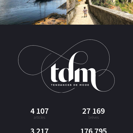
4 107
27 169
articles
brèves
3 217
176 795