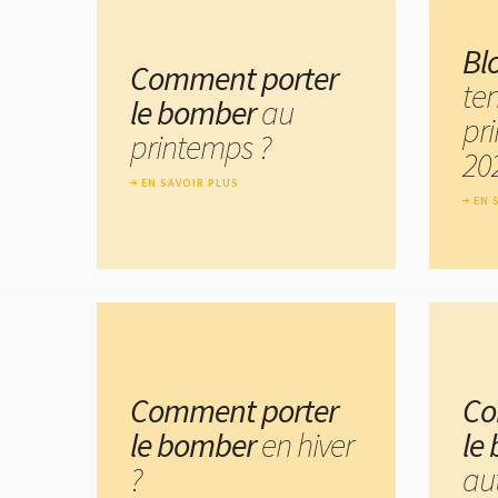
Bl
Comment porter
te
le bomber
au
pr
printemps ?
20
EN SAVOIR PLUS
EN 
Comment porter
Co
le bomber
en hiver
le
?
au