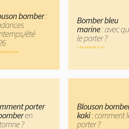
ouson bomber
:
Bomber bleu
ndances
marine
: avec qu
intemps/été
le porter ?
26
EN SAVOIR PLUS
SAVOIR PLUS
mment porter
Blouson bombe
 bomber
en
kaki
: comment l
tomne ?
porter ?