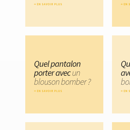
EN SAVOIR PLUS
EN 
Quel pantalon
Qu
porter avec
un
av
blouson bomber ?
bo
EN SAVOIR PLUS
EN 