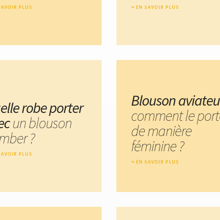
SAVOIR PLUS
EN SAVOIR PLUS
Blouson aviateu
elle robe porter
comment le port
ec
un blouson
de manière
mber ?
féminine ?
SAVOIR PLUS
EN SAVOIR PLUS