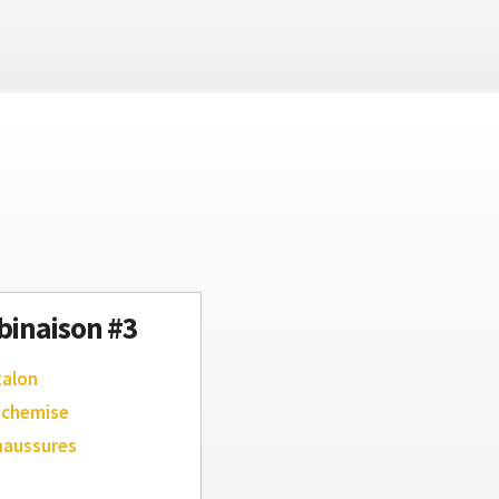
inaison #3
talon
 chemise
haussures