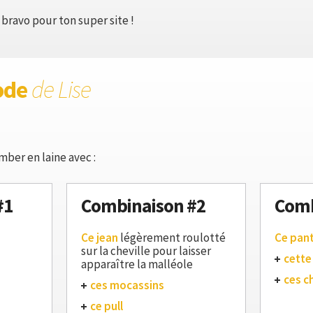
bravo pour ton super site !
ode
de Lise
ber en laine avec :
#1
Combinaison #2
Comb
Ce jean
légèrement roulotté
Ce pan
sur la cheville pour laisser
cette
apparaître la malléole
ces c
ces mocassins
ce pull