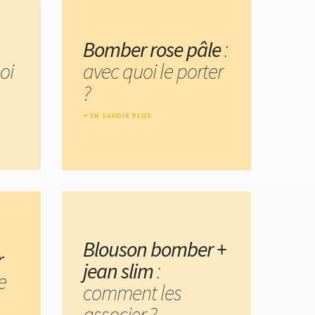
Bomber rose pâle
:
oi
avec quoi le porter
?
EN SAVOIR PLUS
Blouson bomber +
r
jean slim
:
e
comment les
associer ?