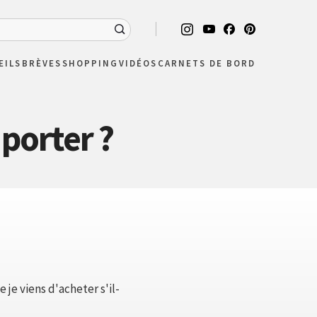
EILS
BRÈVES
SHOPPING
VIDÉOS
CARNETS DE BORD
porter ?
 je viens d'acheter s'il-