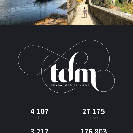
4 107
27 175
articles
brèves
3 217
176 803