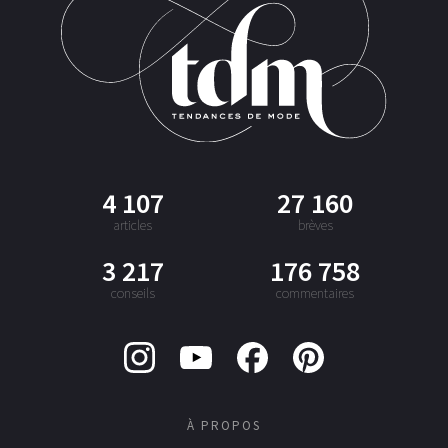
4 107
27 160
articles
brèves
3 217
176 758
conseils
commentaires
À PROPOS