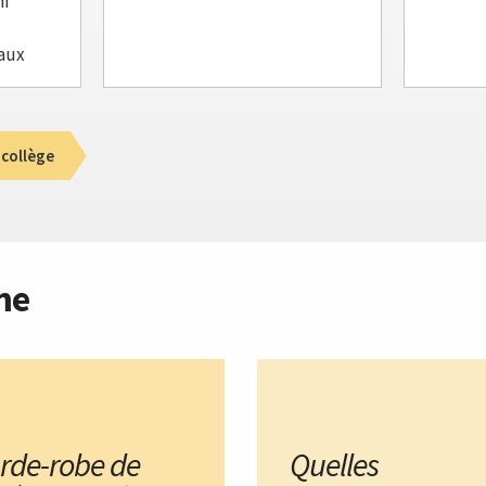
i
eaux
 collège
me
rde-robe de
Quelles