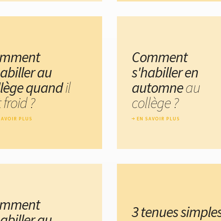
omment
Comment
abiller au
s'habiller en
llège quand
il
automne
au
t froid ?
collège ?
SAVOIR PLUS
EN SAVOIR PLUS
omment
3 tenues simple
abiller au