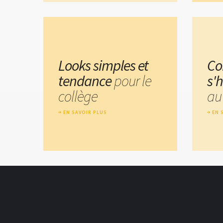
Looks simples et
C
tendance
pour le
s'h
collège
au 
EN SAVOIR PLUS
EN 