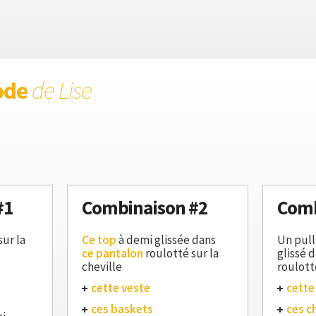
ode
de Lise
#1
Combinaison #2
Comb
sur la
Ce top
à demi glissée dans
Un pull
ce pantalon
roulotté sur la
glissé 
cheville
roulotté
cette veste
cette
ces baskets
ces c