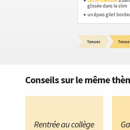
cette chemise
à dem
glissée dans le slim
un épais gilet bord
Tenues
Tenue
Conseils sur le même thè
Rentrée au collège
Ga