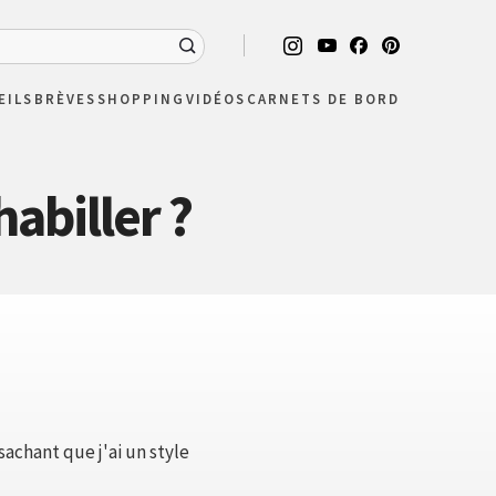
EILS
BRÈVES
SHOPPING
VIDÉOS
CARNETS DE BORD
abiller ?
achant que j'ai un style