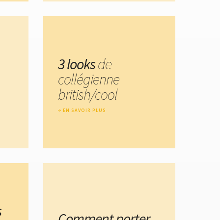
3 looks
de
collégienne
british/cool
EN SAVOIR PLUS
s
Comment porter