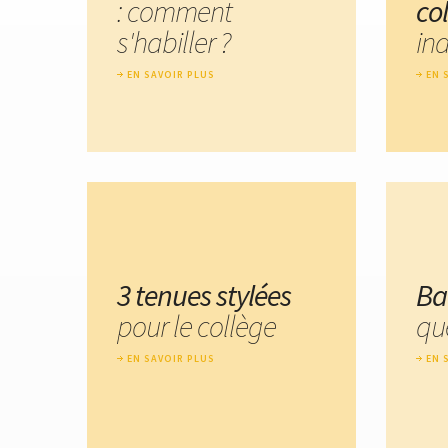
: comment
co
s'habiller ?
in
EN SAVOIR PLUS
EN 
3 tenues stylées
Ba
pour le collège
que
EN SAVOIR PLUS
EN 