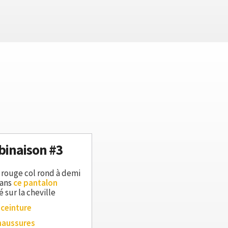
inaison #3
 rouge col rond à demi
dans
ce pantalon
 sur la cheville
 ceinture
haussures