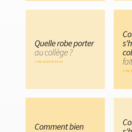
C
Quelle robe porter
s'h
au collège ?
co
fai
EN SAVOIR PLUS
EN 
C
Comment bien
s'h