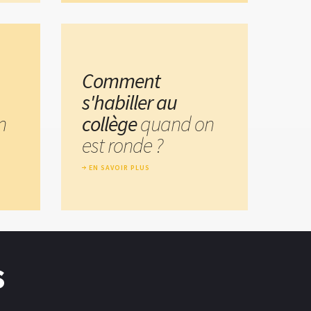
Comment
s'habiller au
n
collège
quand on
est ronde ?
EN SAVOIR PLUS
s