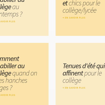
et
chics pour le
llège
au
collège/lycée
intemps ?
EN SAVOIR PLUS
SAVOIR PLUS
omment
abiller au
Tenues d'été qui
llège
quand on
affinent
pour le
les hanches
collège
ges ?
EN SAVOIR PLUS
SAVOIR PLUS