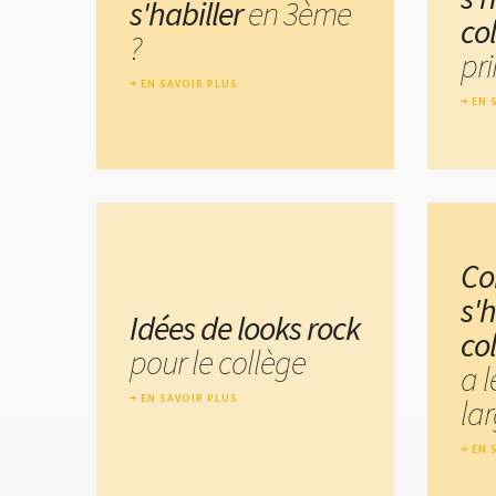
s'habiller
en 3ème
co
?
pr
EN SAVOIR PLUS
EN 
C
s'h
Idées de looks rock
co
pour le collège
a 
EN SAVOIR PLUS
lar
EN 