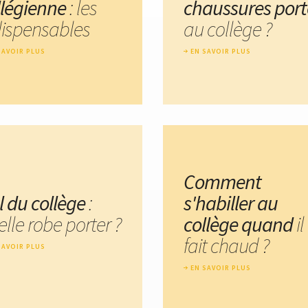
llégienne
: les
chaussures port
dispensables
au collège ?
SAVOIR PLUS
EN SAVOIR PLUS
Comment
l du collège
:
s'habiller au
lle robe porter ?
collège quand
il
fait chaud ?
SAVOIR PLUS
EN SAVOIR PLUS