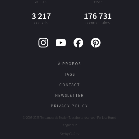
articles
brèves
3 217
176 731
conseils
commentaires
À PROPOS
TAGS
CONTACT
NEWSLETTER
PRIVACY POLICY
© 2006-2026 Tendances de Mode - Tous droits réservés - Par
Lise Huret
Langue : FR
Colorz
Site by