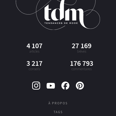
4 107
27 169
articles
brèves
3 217
176 793
conseils
commentaires
À PROPOS
TAGS