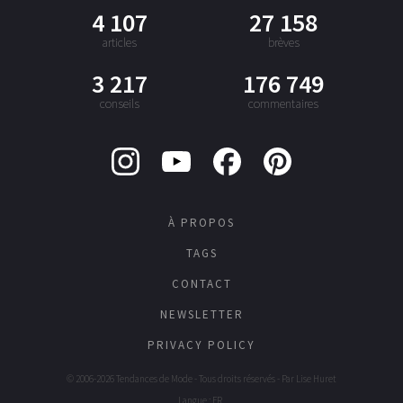
4 107
27 158
articles
brèves
3 217
176 749
conseils
commentaires
À PROPOS
TAGS
CONTACT
NEWSLETTER
PRIVACY POLICY
© 2006-2026 Tendances de Mode - Tous droits réservés - Par
Lise Huret
Langue : FR