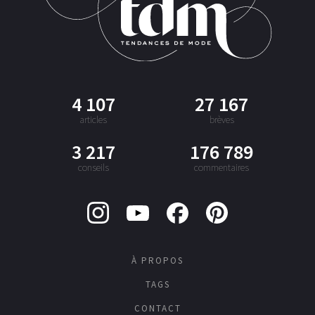
4 107
27 167
articles
brèves
3 217
176 789
conseils
commentaires
À PROPOS
TAGS
CONTACT