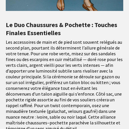
Le Duo Chaussures & Pochette : Touches
Finales Essentielles
Les accessoires de main et de pied sont souvent relégués au
second plan, pourtant ils déterminent l’allure générale de
votre tenue. Pour une robe verte, misez sur des sandales
fines ou des escarpins en cuir métallisé — doré rose pour les
verts clairs, argent vieilli pour les verts intenses — afin
d’apporter une luminosité subtile sans rivaliser avec la
couleur principale. Si la cérémonie se déroule sur gazon ou
sur un sol irrégulier, préférez un talon bloc ou kitten ; vous
conserverez votre élégance tout en évitant les
déconvenues d’un talon aiguille qui s’enfonce. Côté sac, une
pochette rigide assortie au fini de vos souliers créera un
rappel raffiné. Pour un twist contemporain, osez une
minaudière texturée (galuchat, velours gaufré) dans une
nuance neutre : ivoire, sable ou noir laqué. Cette alliance
maîtrisée chaussures–pochette parachève la silhouette et
témoigne d’un sens aiguisé du détail.