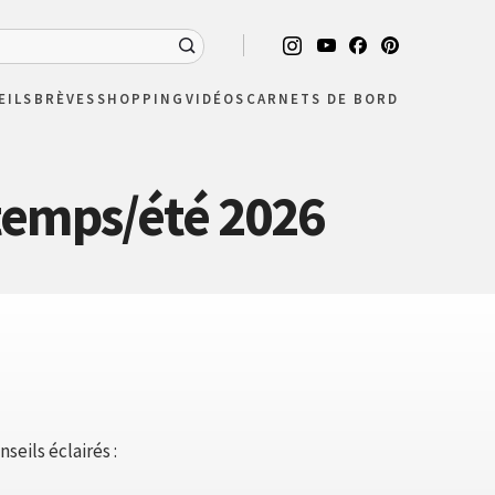
EILS
BRÈVES
SHOPPING
VIDÉOS
CARNETS DE BORD
temps/été 2026
seils éclairés :