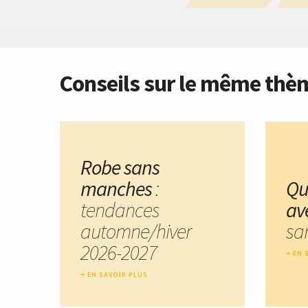
Conseils sur le même thè
Robe sans
manches
:
Que
tendances
av
automne/hiver
sa
2026-2027
EN 
EN SAVOIR PLUS