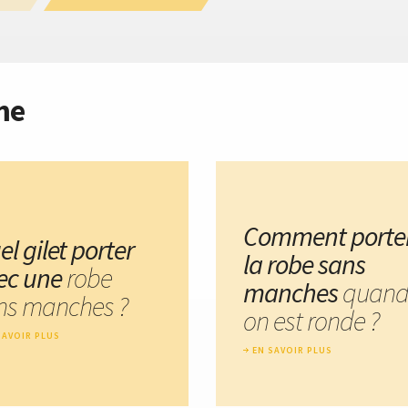
me
Comment porte
l gilet porter
la robe sans
ec une
robe
manches
quan
ns manches ?
on est ronde ?
SAVOIR PLUS
EN SAVOIR PLUS