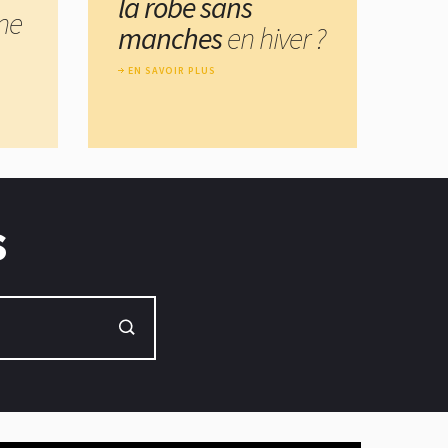
la robe sans
ne
manches
en hiver ?
EN SAVOIR PLUS
s