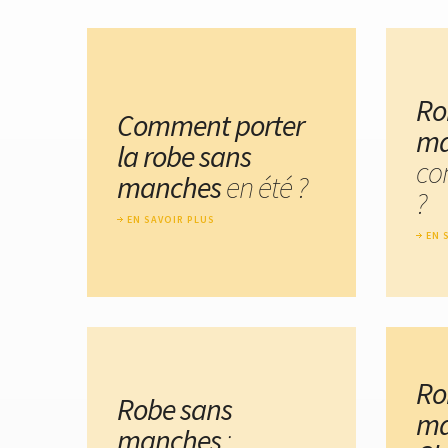
Ro
Comment porter
ma
la robe sans
co
manches
en été ?
?
EN SAVOIR PLUS
EN 
Ro
Robe sans
ma
manches
: