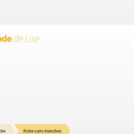
ode
de Lise
obe
Robe sans manches