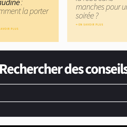
audine
:
manches pour u
mment la porter
soirée ?
EN SAVOIR PLUS
SAVOIR PLUS
Rechercher des conseil