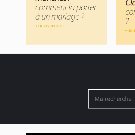
Cl
comment la porter
co
à un mariage ?
?
EN SAVOIR PLUS
EN 