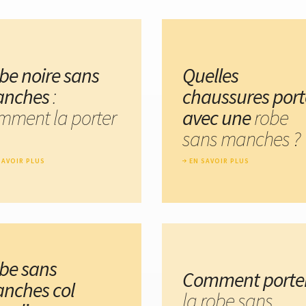
be noire sans
Quelles
nches
:
chaussures port
mment la porter
avec une
robe
sans manches ?
SAVOIR PLUS
EN SAVOIR PLUS
be sans
Comment porte
nches col
la robe sans