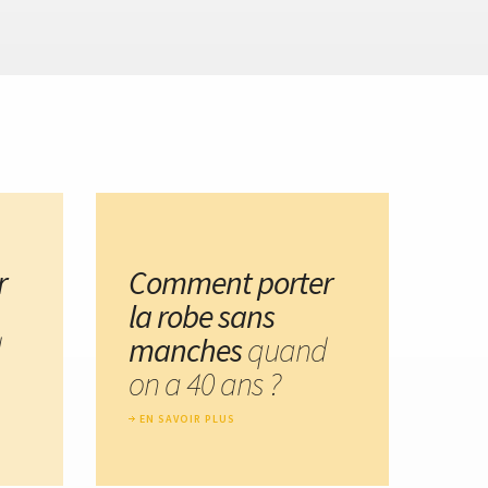
r
Comment porter
la robe sans
d
manches
quand
on a 40 ans ?
EN SAVOIR PLUS