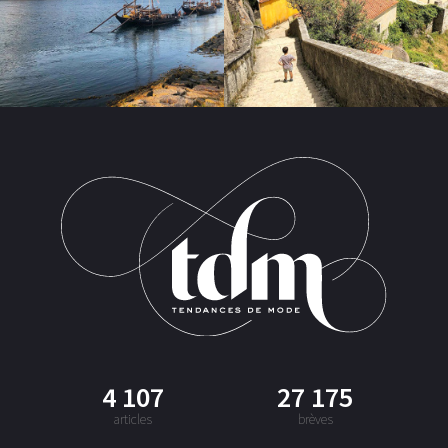
4 107
27 175
articles
brèves