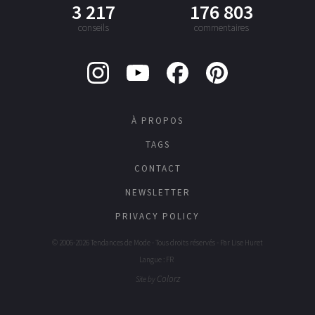
3 217
176 803
conseils
commentaires
À PROPOS
TAGS
CONTACT
NEWSLETTER
PRIVACY POLICY
© 2006-2026 Tendances de Mode - Tous droits réservés - Par
Lise Huret
Langue : FR
Colorz
Site by