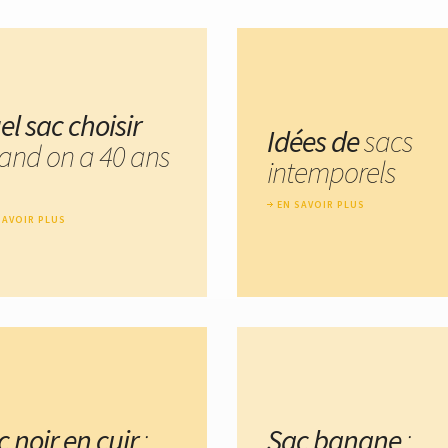
el sac choisir
Idées de
sacs
and on a 40 ans
intemporels
EN SAVOIR PLUS
SAVOIR PLUS
 noir en cuir
:
Sac banane
: