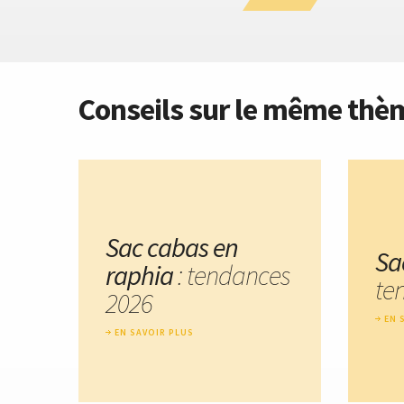
Conseils sur le même thè
Sac cabas en
Sa
raphia
: tendances
te
2026
EN 
EN SAVOIR PLUS