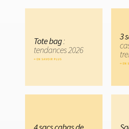
3 
Tote bag
:
ca
tendances 2026
tr
EN SAVOIR PLUS
EN 
4 sacs cabas de
Sa