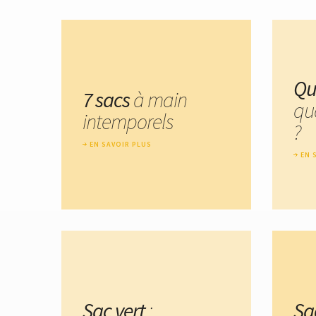
Qu
7 sacs
à main
qu
intemporels
?
EN SAVOIR PLUS
EN 
Sac vert
:
Sac