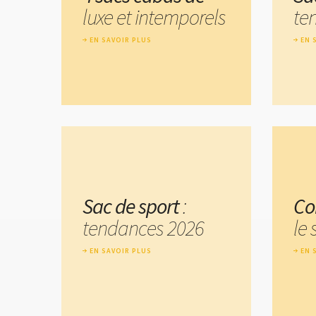
luxe et intemporels
te
EN SAVOIR PLUS
EN 
Sac de sport
:
Co
tendances 2026
le 
EN SAVOIR PLUS
EN 