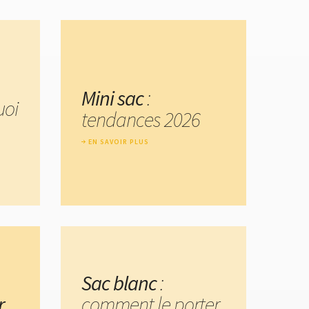
Mini sac
:
uoi
tendances 2026
EN SAVOIR PLUS
Sac blanc
:
r
comment le porter