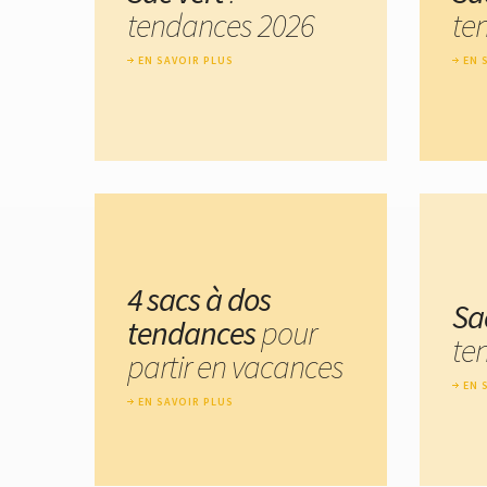
tendances 2026
te
EN SAVOIR PLUS
EN 
4 sacs à dos
Sa
tendances
pour
te
partir en vacances
EN 
EN SAVOIR PLUS