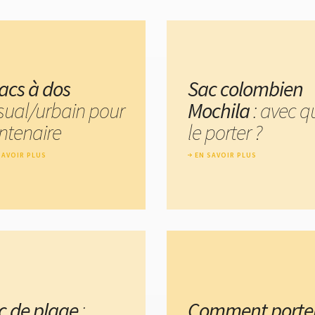
sacs à dos
Sac colombien
sual/urbain pour
Mochila
: avec q
entenaire
le porter ?
SAVOIR PLUS
EN SAVOIR PLUS
c de plage
:
Comment porte