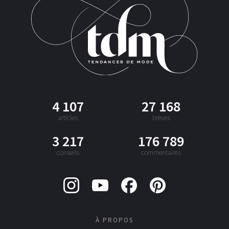
4 107
27 168
articles
brèves
3 217
176 789
conseils
commentaires
À PROPOS