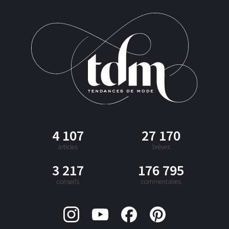
4 107
27 170
articles
brèves
3 217
176 795
conseils
commentaires