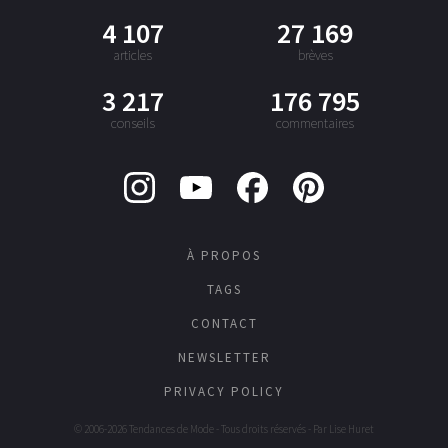
4 107
27 169
articles
brèves
3 217
176 795
conseils
commentaires
À PROPOS
TAGS
CONTACT
NEWSLETTER
PRIVACY POLICY
© 2006-2026 Tendances de Mode - Tous droits réservés - Par
Lise Huret