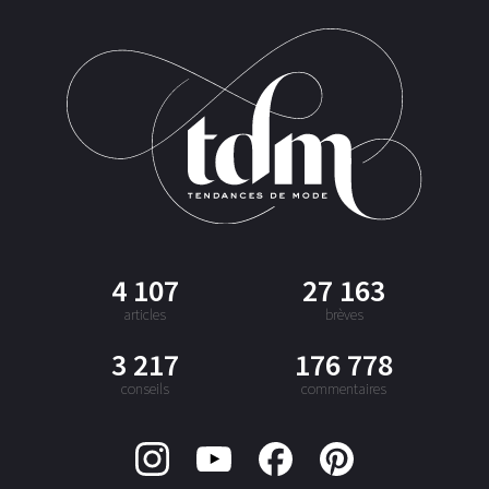
4 107
27 163
articles
brèves
3 217
176 778
conseils
commentaires