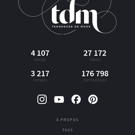
4 107
27 172
articles
brèves
3 217
176 798
conseils
commentaires
À PROPOS
TAGS