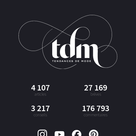
4 107
27 169
articles
brèves
3 217
176 793
conseils
commentaires