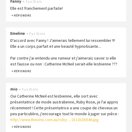
Fanny
•
Il y a 16 ans
Elle est franchement parfaite!
RÉPONDRE
Emeline
•
Il y a 16 ans
D'accord avec Fanny ! J'aimerais tellement lui ressembler !!!
Elle a un corps parfait et une beauté hypnotisante...
Par contre j'ai entendu une rumeur et j'aimerais savoir si elle
est fausse ou non : Catherine McNeil serait-elle lesbienne ???
RÉPONDRE
mio
•
Il y a 16 ans
Oui Catherine McNeil est lesbienne, elle sort avec
présentatrice de mode australienne, Ruby Rose, je l'ai appris
récemment ! Cette présentatrice a une coupe de cheveux un
peu particulière, j'encourage tout le monde à juger sur pièce :
http://www.thevine.com.au/ruby-....0110105846.jpg
RÉPONDRE