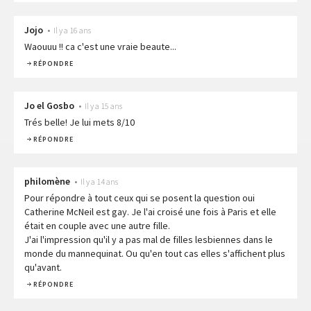
Jojo
•
Il y a 16 ans
Waouuu !! ca c'est une vraie beaute...
RÉPONDRE
Jo el Gosbo
•
Il y a 15 ans
Trés belle! Je lui mets 8/10
RÉPONDRE
philomène
•
Il y a 14 ans
Pour répondre à tout ceux qui se posent la question oui
Catherine McNeil est gay. Je l'ai croisé une fois à Paris et elle
était en couple avec une autre fille.
J'ai l'impression qu'il y a pas mal de filles lesbiennes dans le
monde du mannequinat. Ou qu'en tout cas elles s'affichent plus
qu'avant.
RÉPONDRE