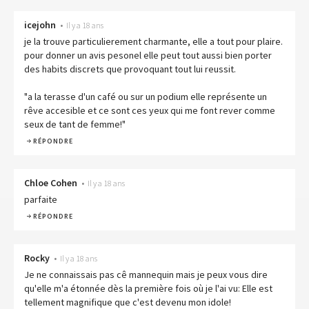
icejohn
•
Il y a 18 ans
je la trouve particulierement charmante, elle a tout pour plaire.
pour donner un avis pesonel elle peut tout aussi bien porter
des habits discrets que provoquant tout lui reussit.
"a la terasse d'un café ou sur un podium elle représente un
rêve accesible et ce sont ces yeux qui me font rever comme
seux de tant de femme!"
RÉPONDRE
Chloe Cohen
•
Il y a 18 ans
parfaite
RÉPONDRE
Rocky
•
Il y a 18 ans
Je ne connaissais pas cê mannequin mais je peux vous dire
qu'elle m'a étonnée dès la première fois où je l'ai vu: Elle est
tellement magnifique que c'est devenu mon idole!