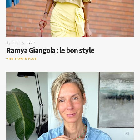
-
Il y a 19 jours
7
Ramya Giangola : le bon style
EN SAVOIR PLUS