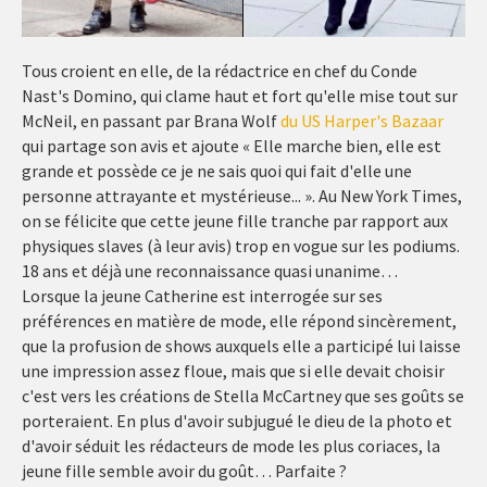
Tous croient en elle, de la rédactrice en chef du Conde
Nast's Domino, qui clame haut et fort qu'elle mise tout sur
McNeil, en passant par Brana Wolf
du US Harper's Bazaar
qui partage son avis et ajoute « Elle marche bien, elle est
grande et possède ce je ne sais quoi qui fait d'elle une
personne attrayante et mystérieuse... ». Au New York Times,
on se félicite que cette jeune fille tranche par rapport aux
physiques slaves (à leur avis) trop en vogue sur les podiums.
18 ans et déjà une reconnaissance quasi unanime…
Lorsque la jeune Catherine est interrogée sur ses
préférences en matière de mode, elle répond sincèrement,
que la profusion de shows auxquels elle a participé lui laisse
une impression assez floue, mais que si elle devait choisir
c'est vers les créations de Stella McCartney que ses goûts se
porteraient. En plus d'avoir subjugué le dieu de la photo et
d'avoir séduit les rédacteurs de mode les plus coriaces, la
jeune fille semble avoir du goût… Parfaite ?