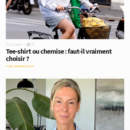
-
Il y a 11 jours
22
Tee-shirt ou chemise : faut-il vraiment
choisir ?
EN SAVOIR PLUS