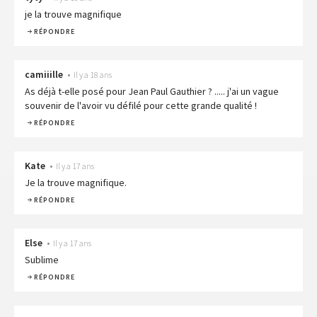
je la trouve magnifique
RÉPONDRE
camiiille
•
Il y a 18 ans
As déjà t-elle posé pour Jean Paul Gauthier ? ..... j'ai un vague
souvenir de l'avoir vu défilé pour cette grande qualité !
RÉPONDRE
Kate
•
Il y a 17 ans
Je la trouve magnifique.
RÉPONDRE
Else
•
Il y a 17 ans
Sublime
RÉPONDRE