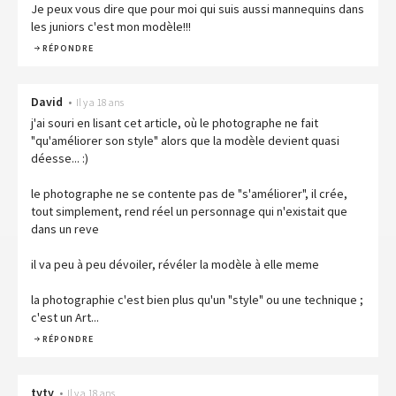
Je peux vous dire que pour moi qui suis aussi mannequins dans
les juniors c'est mon modèle!!!
RÉPONDRE
David
•
Il y a 18 ans
j'ai souri en lisant cet article, où le photographe ne fait
"qu'améliorer son style" alors que la modèle devient quasi
déesse... :)
le photographe ne se contente pas de "s'améliorer", il crée,
tout simplement, rend réel un personnage qui n'existait que
dans un reve
il va peu à peu dévoiler, révéler la modèle à elle meme
la photographie c'est bien plus qu'un "style" ou une technique ;
c'est un Art...
RÉPONDRE
tyty
•
Il y a 18 ans