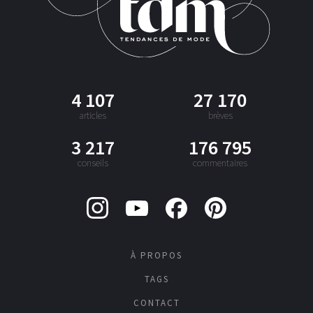
4 107
27 170
articles
brèves
3 217
176 795
conseils
commentaires
À PROPOS
TAGS
CONTACT