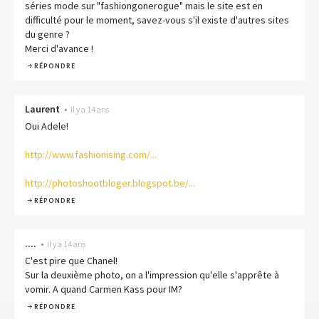
séries mode sur "fashiongonerogue" mais le site est en
difficulté pour le moment, savez-vous s'il existe d'autres sites
du genre ?
Merci d'avance !
RÉPONDRE
Laurent
•
Il y a 14 ans
Oui Adele!
http://www.fashionising.com/...
http://photoshootbloger.blogspot.be/...
RÉPONDRE
....
•
Il y a 14 ans
C'est pire que Chanel!
Sur la deuxième photo, on a l'impression qu'elle s'apprête à
vomir. A quand Carmen Kass pour IM?
RÉPONDRE