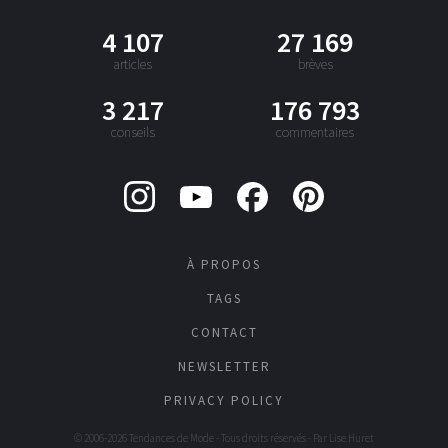
4 107
27 169
articles
brèves
3 217
176 793
conseils
commentaires
À PROPOS
TAGS
CONTACT
NEWSLETTER
PRIVACY POLICY
© 2006-2026 Tendances de Mode - Tous droits réservés - Par
Lise Huret