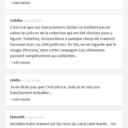
RÉPONDRE
Cohiba
•
Il y a 14 ans
C'est vrai que ces tout premiers clichés ne mettent pas en
valeur les pièces de la collection qui ont été choisies pour y
figurer. Toutefois, Arizona Muse a quelque chose de vraiment
fascinant avec ce côté petit mec. En fait, on ne regarde que le
visage d'Arizona, dans cette campagne. Les vêtements
passent complètement aux oubliettes.
RÉPONDRE
stella
•
Il y a 14 ans
Je ne dirais pas que c'est atroce, mais je ne suis pas
franchement emballée...
RÉPONDRE
lamia93
•
Il y a 14 ans
Veritable bobo trainant sur les rives du canal saint martin.... On