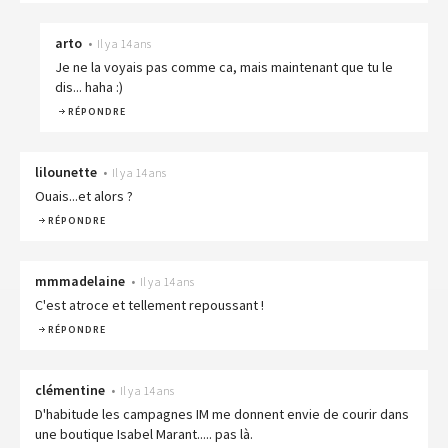
arto
•
Il y a 14 ans
Je ne la voyais pas comme ca, mais maintenant que tu le
dis... haha :)
RÉPONDRE
lilounette
•
Il y a 14 ans
Ouais...et alors ?
RÉPONDRE
mmmadelaine
•
Il y a 14 ans
C'est atroce et tellement repoussant !
RÉPONDRE
clémentine
•
Il y a 14 ans
D'habitude les campagnes IM me donnent envie de courir dans
une boutique Isabel Marant..... pas là.