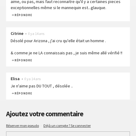
aime, ou pas, mais faut reconnaitre qu'il y a certaines pieces
exceptionnelles même si le mannequin est...glauque.
RÉPONDRE
Citrine
•
Il y a 14 ans
Désolé pour Arizona , j'ai cru qu'elle était un homme .
& comme je ne LA connaissais pas , je suis même allé vérifié !!
RÉPONDRE
Elisa
•
Il y a 14 ans
Je n'aime pas DU TOUT , désolée ..
RÉPONDRE
Ajoutez votre commentaire
Réserver mon pseudo
·
Déjà un compte ? Se connecter