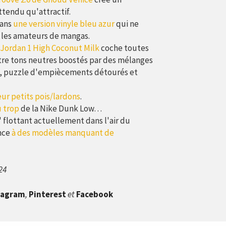
ttendu qu'attractif.
dans
une version vinyle bleu azur
qui ne
ts les amateurs de mangas.
r Jordan 1 High Coconut Milk
coche toutes
entre tons neutres boostés par des mélanges
e), puzzle d'empiècements détourés et
eur petits pois/lardons
.
u trop
de la Nike Dunk Low…
 flottant actuellement dans l'air du
nce
à des modèles manquant de
024
tagram
,
Pinterest
et
Facebook