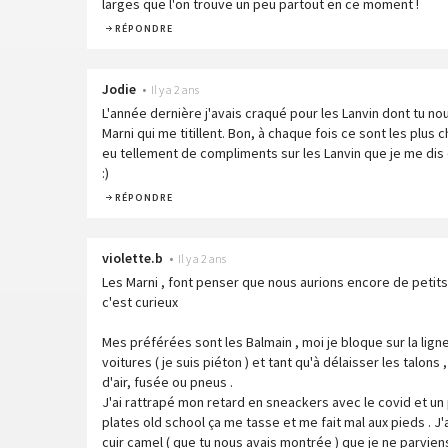
larges que l'on trouve un peu partout en ce moment !
RÉPONDRE
Jodie
•
Il y a 2 ans
L'année dernière j'avais craqué pour les Lanvin dont tu nou
Marni qui me titillent. Bon, à chaque fois ce sont les plus ch
eu tellement de compliments sur les Lanvin que je me dis 
:)
RÉPONDRE
violette.b
•
Il y a 2 ans
Les Marni , font penser que nous aurions encore de petits
c'est curieux
Mes préférées sont les Balmain , moi je bloque sur la lig
voitures ( je suis piéton ) et tant qu'à délaisser les talon
d'air, fusée ou pneus .
J'ai rattrapé mon retard en sneackers avec le covid et un p
plates old school ça me tasse et me fait mal aux pieds . J'
cuir camel ( que tu nous avais montrée ) que je ne parvien