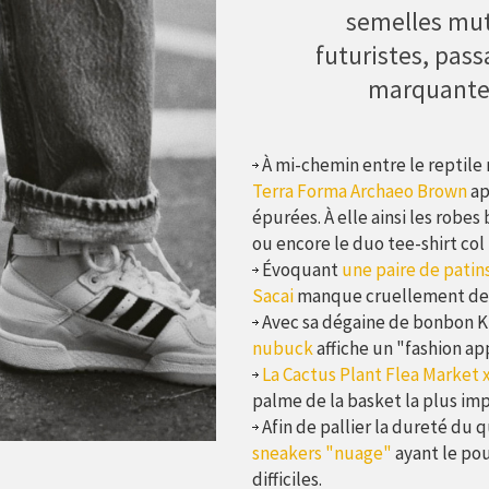
semelles mut
futuristes, pas
marquantes 
À mi-chemin entre le reptile 
Terra Forma Archaeo Brown
ap
épurées. À elle ainsi les robes
ou encore le duo tee-shirt c
Évoquant
une paire de patin
Sacai
manque cruellement de 
Avec sa dégaine de bonbon K
nubuck
affiche un "fashion ap
La Cactus Plant Flea Market x
palme de la basket la plus imp
Afin de pallier la dureté du 
sneakers "nuage"
ayant le pou
difficiles.