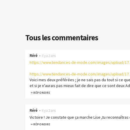
Tous les commentaires
Réré
•
Il y a 2 ans
https://www.tendances-de-mode.com/images/upload/17..
https://www.tendances-de-mode.com/images/upload/17..
Voici mes deux préférées ; je ne sais pas du tout si ce que 
et si je n'aurais pas mieux fait de dire que ce sont deux Ad
RÉPONDRE
Réré
•
Il y a 2 ans
Victoire ! Je constate que ça marche Lise ,tu reconnaîtras 
RÉPONDRE