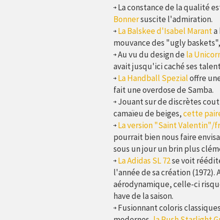
La constance de la qualité e
Bonner
suscite l'admiration.
La Balskee d'Isabel Marant
a 
mouvance des "ugly baskets", 
Au vu du design de
la Unicor
avait jusqu'ici caché ses tale
La Handball Spezial
offre une
fait une overdose de Samba.
Jouant sur de discrètes cout
camaïeu de beiges,
cette pair
La version "Saint Valentin"/
pourrait bien nous faire envi
sous un jour un brin plus clém
La Adidas SL 72
se voit réédit
l'année de sa création (1972). 
aérodynamique, celle-ci risque
have de la saison.
Fusionnant coloris classiques
modernes,
la Rush Starlight 