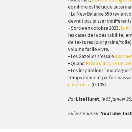
équilibre esthétique aussi ina
La ​​New Balance 550 revient 
devrait pas laisser indifféren
Sortie en octobre 2023,
la Ai
les cases de la désirabilité, 
de textures (cuir grainé/toil
volume facile vivre.
Les Gazelles s'essaie
à sa sav
Quand
Prada s'inspire un pe
Les inspirations "montagnes"
temps donnent parfois naissa
cohérence
(0-105).
Par
Lise Huret
, le 05 janvier 2
Suivez-nous sur
YouTube
,
Ins