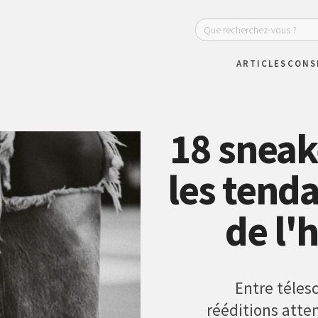
ARTICLES
CONS
18 sneake
les tend
de l'
Entre téles
rééditions atte