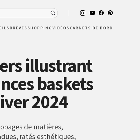
EILS
BRÈVES
SHOPPING
VIDÉOS
CARNETS DE BORD
rs illustrant
ances baskets
hiver 2024
copages de matières,
ndues, ratés esthétiques,