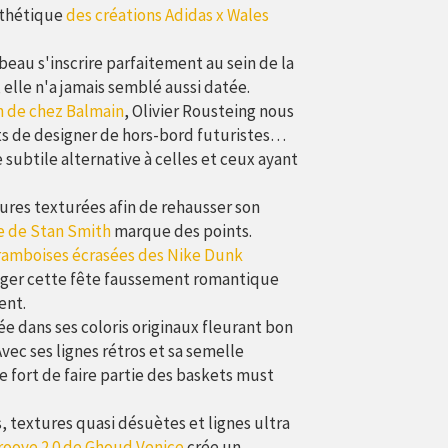
sthétique
des créations Adidas x Wales
beau s'inscrire parfaitement au sein de la
elle n'a jamais semblé aussi datée.
n de chez Balmain
, Olivier Rousteing nous
nts de designer de hors-bord futuristes…
 subtile alternative à celles et ceux ayant
ures texturées afin de rehausser son
e de Stan Smith
marque des points.
framboises écrasées des Nike Dunk
sager cette fête faussement romantique
ent.
ée dans ses coloris originaux fleurant bon
Avec ses lignes rétros et sa semelle
 fort de faire partie des baskets must
, textures quasi désuètes et lignes ultra
Groove 2.0 de Ghoud Venice
crée un