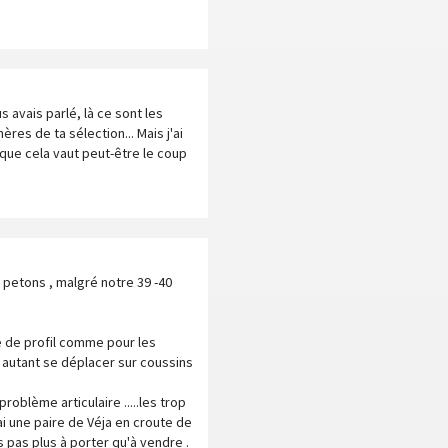
s avais parlé, là ce sont les
ères de ta sélection... Mais j'ai
que cela vaut peut-être le coup
 petons , malgré notre 39 -40
ne de profil comme pour les
s , autant se déplacer sur coussins
roblème articulaire .....les trop
ai une paire de Véja en croute de
s pas plus à porter qu'à vendre .