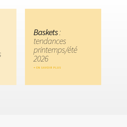
Baskets
:
tendances
printemps/été
s
2026
EN SAVOIR PLUS