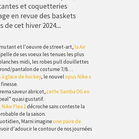
antes et coquetteries
sage en revue des baskets
de cet hiver 2024...
mutant et l'oeuvre de street-art,
la Air
pelle de ses voeux les tenues les plus
 blanches midi, les robes pull douillettes
ol rond/pantalon de costume 7/8…
s à glace de hockey
, le nouvel
opus Nike x
finesse.
rema saveur abricot,
cette Samba OG en
peal" quasi gustatif.
 Nike Flea 1
décroche sans conteste la
robable de la saison.
quotidien, Marni imagine
une paire de
voir d'adoucir le contour de nos journées