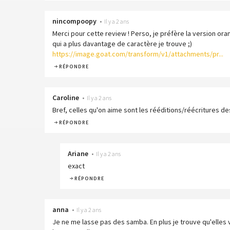
nincompoopy
•
Il y a 2 ans
Merci pour cette review ! Perso, je préfère la version ora
qui a plus davantage de caractère je trouve ;)
https://image.goat.com/transform/v1/attachments/pr...
RÉPONDRE
Caroline
•
Il y a 2 ans
Bref, celles qu'on aime sont les rééditions/réécritures de
RÉPONDRE
Ariane
•
Il y a 2 ans
exact
RÉPONDRE
anna
•
Il y a 2 ans
Je ne me lasse pas des samba. En plus je trouve qu'elles 